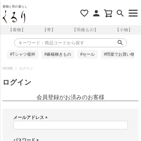
着物と和の暮らし
【着物】
【帯】
【羽織もの】
【小物】
#Tシャツ襦袢
#麻楊柳きもの
#セール
#問屋でお買い物
HOME
ログイン
ログイン
会員登録がお済みのお客様
メールアドレス
(
必
須
パスワード