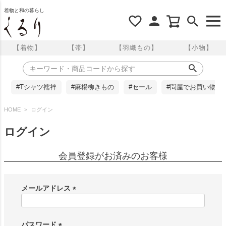
着物と和の暮らし
【着物】
【帯】
【羽織もの】
【小物】
#Tシャツ襦袢
#麻楊柳きもの
#セール
#問屋でお買い物
HOME
ログイン
ログイン
会員登録がお済みのお客様
メールアドレス
(
必
須
パスワード