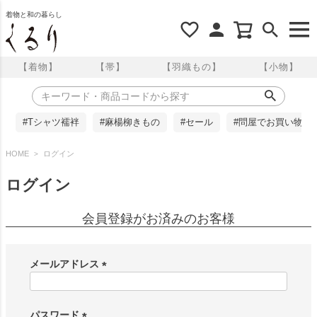
着物と和の暮らし
【着物】
【帯】
【羽織もの】
【小物】
#Tシャツ襦袢
#麻楊柳きもの
#セール
#問屋でお買い物
HOME
ログイン
ログイン
会員登録がお済みのお客様
メールアドレス
(
必
須
パスワード