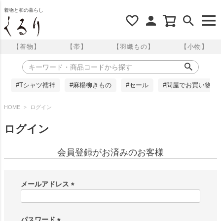
着物と和の暮らし
【着物】
【帯】
【羽織もの】
【小物】
#Tシャツ襦袢
#麻楊柳きもの
#セール
#問屋でお買い物
HOME
ログイン
ログイン
会員登録がお済みのお客様
メールアドレス
(
必
須
パスワード