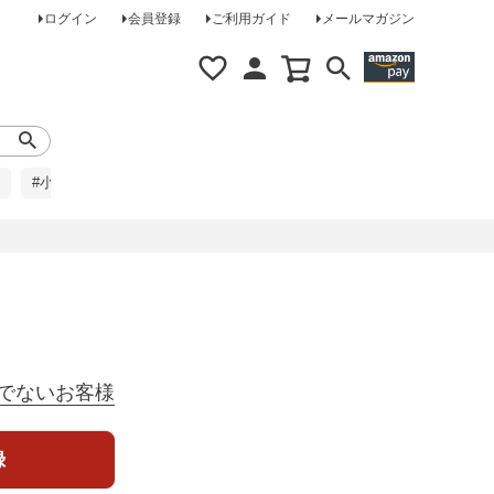
ログイン
会員登録
ご利用ガイド
メールマガジン
#小柄な方に
#レインコート
#ほめられ草履
でないお客様
録