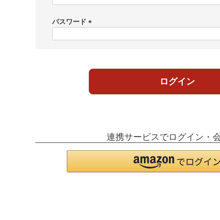
必
須
パスワード
)
(
必
須
)
ログイン
連携サービスでログイン・