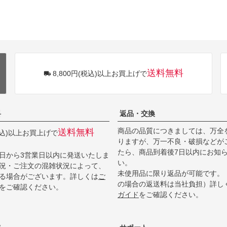
送料無料
8,800円(税込)以上お買上げで
料
返品・交換
商品の品質につきましては、万全
送料無料
(税込)以上お買上げで
りますが、万一不良・破損などが
たら、商品到着後7日以内にお知
日から3営業日以内に発送いたしま
い。
況・ご注文の混雑状況によって、
未使用品に限り返品が可能です。
る場合がございます。詳しくは
ご
の場合の返送料は当社負担）詳し
をご確認ください。
ガイド
をご確認ください。