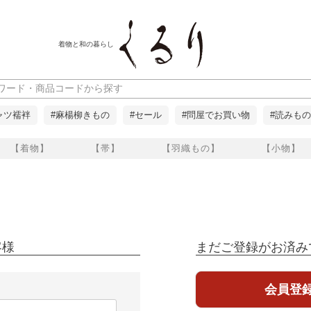
着物と和の暮らし
ャツ襦袢
#麻楊柳きもの
#セール
#問屋でお買い物
#読みもの
【着物】
【帯】
【羽織もの】
【小物】
客様
まだご登録がお済み
会員登