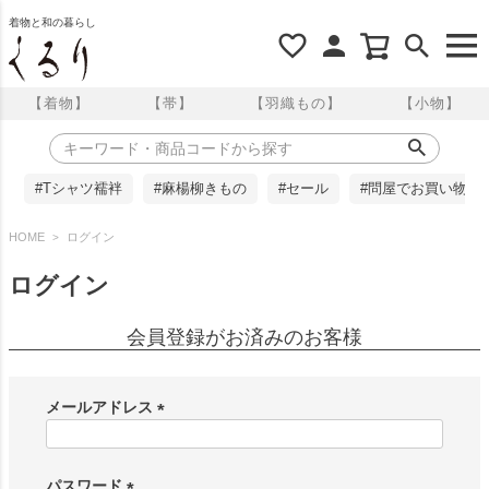
着物と和の暮らし
【着物】
【帯】
【羽織もの】
【小物】
#Tシャツ襦袢
#麻楊柳きもの
#セール
#問屋でお買い物
HOME
ログイン
ログイン
会員登録がお済みのお客様
メールアドレス
(
必
須
パスワード