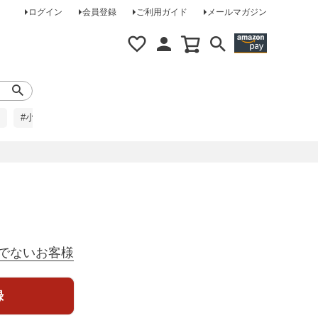
ログイン
会員登録
ご利用ガイド
メールマガジン
#小柄な方に
#レインコート
#ほめられ草履
でないお客様
録