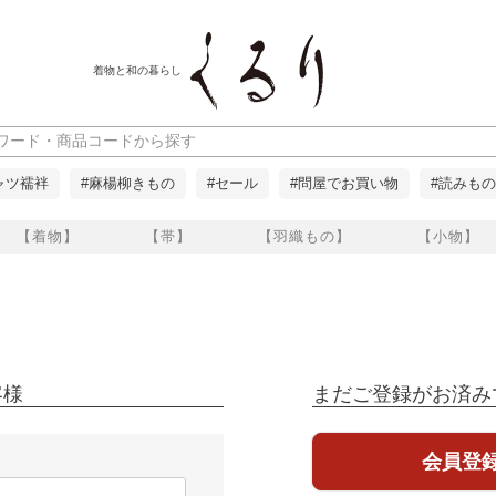
着物と和の暮らし
ャツ襦袢
#麻楊柳きもの
#セール
#問屋でお買い物
#読みもの
【着物】
【帯】
【羽織もの】
【小物】
客様
まだご登録がお済み
会員登