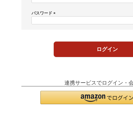
必
須
パスワード
)
(
必
須
)
ログイン
連携サービスでログイン・