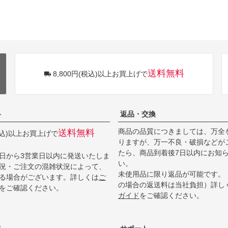
送料無料
8,800円(税込)以上お買上げで
料
返品・交換
商品の品質につきましては、万全
送料無料
(税込)以上お買上げで
りますが、万一不良・破損などが
たら、商品到着後7日以内にお知
日から3営業日以内に発送いたしま
い。
況・ご注文の混雑状況によって、
未使用品に限り返品が可能です。
る場合がございます。詳しくは
ご
の場合の返送料は当社負担）詳し
をご確認ください。
ガイド
をご確認ください。