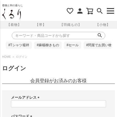
着物と和の暮らし
【着物】
【帯】
【羽織もの】
【小物】
#Tシャツ襦袢
#麻楊柳きもの
#セール
#問屋でお買い物
HOME
ログイン
ログイン
会員登録がお済みのお客様
メールアドレス
(
必
須
パスワード