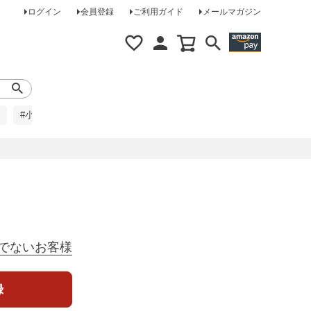
ログイン
会員登録
ご利用ガイド
メールマガジン
#小柄な方に
#レインコート
#ほめられ草履
でないお客様
録