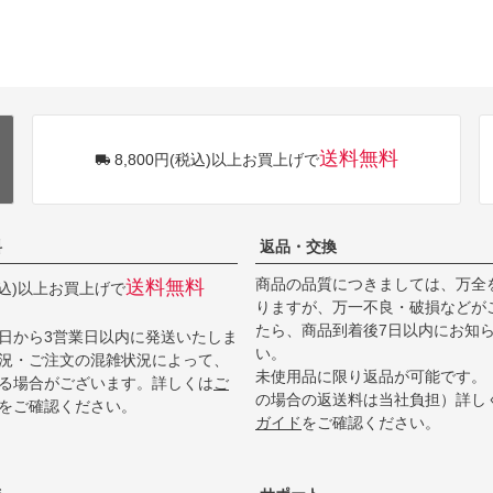
送料無料
8,800円(税込)以上お買上げで
料
返品・交換
商品の品質につきましては、万全
送料無料
(税込)以上お買上げで
りますが、万一不良・破損などが
たら、商品到着後7日以内にお知
日から3営業日以内に発送いたしま
い。
況・ご注文の混雑状況によって、
未使用品に限り返品が可能です。
る場合がございます。詳しくは
ご
の場合の返送料は当社負担）詳し
をご確認ください。
ガイド
をご確認ください。