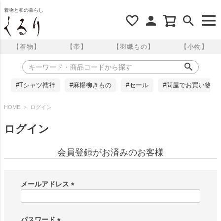
着物と和の暮らし
【着物】
【帯】
【羽織もの】
【小物】
#Tシャツ襦袢
#麻楊柳きもの
#セール
#問屋でお買い物
HOME
ログイン
ログイン
会員登録がお済みのお客様
メールアドレス
(
必
須
パスワード