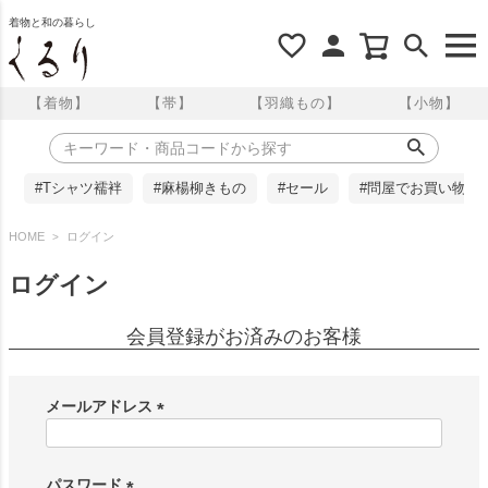
着物と和の暮らし
【着物】
【帯】
【羽織もの】
【小物】
#Tシャツ襦袢
#麻楊柳きもの
#セール
#問屋でお買い物
HOME
ログイン
ログイン
会員登録がお済みのお客様
メールアドレス
(
必
須
パスワード