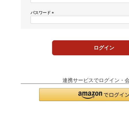
必
須
パスワード
)
(
必
須
)
ログイン
連携サービスでログイン・