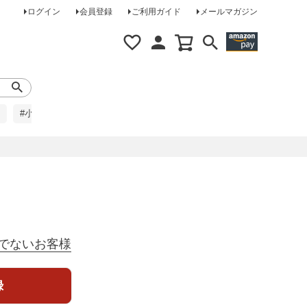
ログイン
会員登録
ご利用ガイド
メールマガジン
#小柄な方に
#レインコート
#ほめられ草履
でないお客様
録