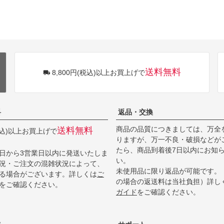
送料無料
8,800円(税込)以上お買上げで
料
返品・交換
商品の品質につきましては、万全
送料無料
(税込)以上お買上げで
りますが、万一不良・破損などが
たら、商品到着後7日以内にお知
日から3営業日以内に発送いたしま
い。
況・ご注文の混雑状況によって、
未使用品に限り返品が可能です。
る場合がございます。詳しくは
ご
の場合の返送料は当社負担）詳し
をご確認ください。
ガイド
をご確認ください。