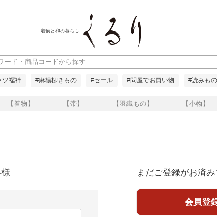
着物と和の暮らし
ャツ襦袢
#麻楊柳きもの
#セール
#問屋でお買い物
#読みもの
【着物】
【帯】
【羽織もの】
【小物】
客様
まだご登録がお済み
会員登