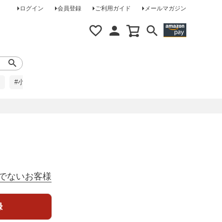
ログイン
会員登録
ご利用ガイド
メールマガジン
#小柄な方に
#レインコート
#ほめられ草履
でないお客様
録