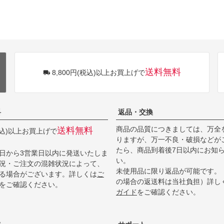
送料無料
8,800円(税込)以上お買上げで
料
返品・交換
商品の品質につきましては、万全
送料無料
(税込)以上お買上げで
りますが、万一不良・破損などが
たら、商品到着後7日以内にお知
日から3営業日以内に発送いたしま
い。
況・ご注文の混雑状況によって、
未使用品に限り返品が可能です。
る場合がございます。詳しくは
ご
の場合の返送料は当社負担）詳し
をご確認ください。
ガイド
をご確認ください。