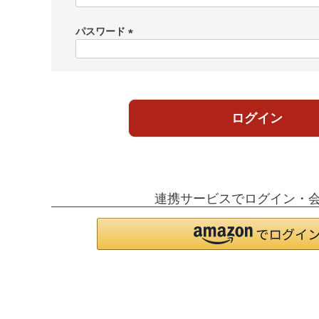
必
須
パスワード
)
(
必
須
)
ログイン
連携サービスでログイン・