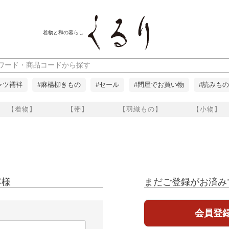
着物と和の暮らし
ャツ襦袢
#麻楊柳きもの
#セール
#問屋でお買い物
#読みもの
【着物】
【帯】
【羽織もの】
【小物】
客様
まだご登録がお済み
会員登