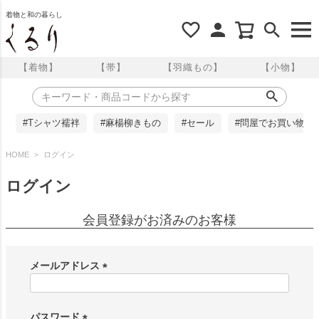
着物と和の暮らし
【着物】
【帯】
【羽織もの】
【小物】
#Tシャツ襦袢
#麻楊柳きもの
#セール
#問屋でお買い物
HOME
ログイン
ログイン
会員登録がお済みのお客様
メールアドレス
(
必
須
パスワード