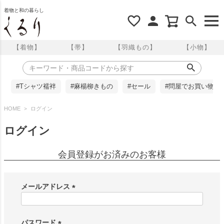
着物と和の暮らし
【着物】
【帯】
【羽織もの】
【小物】
#Tシャツ襦袢
#麻楊柳きもの
#セール
#問屋でお買い物
HOME
ログイン
ログイン
会員登録がお済みのお客様
メールアドレス
(
必
須
パスワード