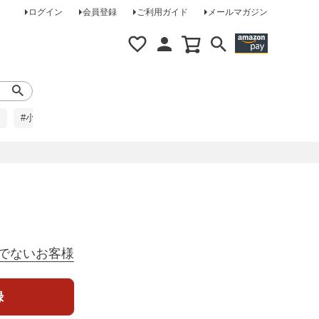
ログイン
会員登録
ご利用ガイド
メールマガジン
#小柄な方に
#レインコート
#ほめられ草履
でないお客様
録