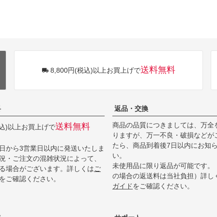
送料無料
8,800円(税込)以上お買上げで
料
返品・交換
商品の品質につきましては、万全
送料無料
(税込)以上お買上げで
りますが、万一不良・破損などが
たら、商品到着後7日以内にお知
日から3営業日以内に発送いたしま
い。
況・ご注文の混雑状況によって、
未使用品に限り返品が可能です。
る場合がございます。詳しくは
ご
の場合の返送料は当社負担）詳し
をご確認ください。
ガイド
をご確認ください。