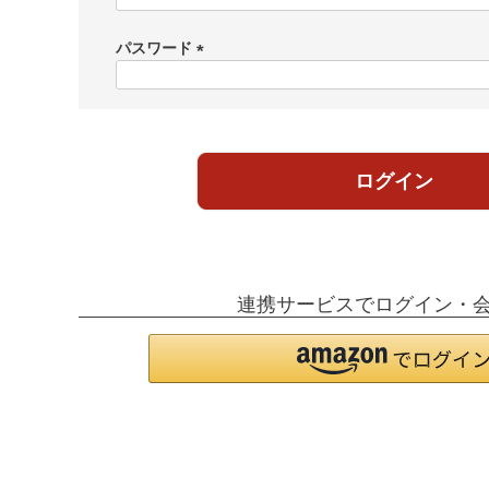
必
須
パスワード
)
(
必
須
)
ログイン
連携サービスでログイン・