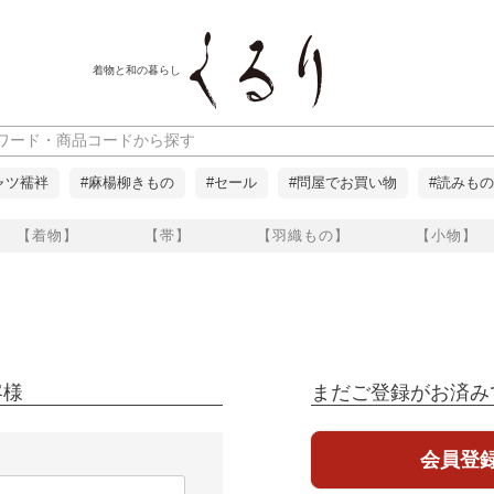
着物と和の暮らし
ャツ襦袢
#麻楊柳きもの
#セール
#問屋でお買い物
#読みもの
【着物】
【帯】
【羽織もの】
【小物】
客様
まだご登録がお済み
会員登