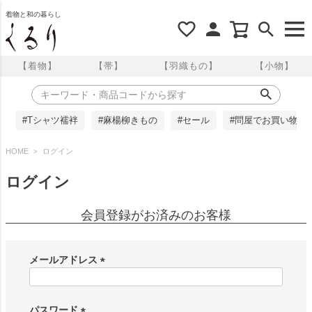
着物と和の暮らし
【着物】
【帯】
【羽織もの】
【小物】
#Tシャツ襦袢
#麻楊柳きもの
#セール
#問屋でお買い物
HOME
ログイン
ログイン
会員登録がお済みのお客様
メールアドレス
(
必
須
パスワード