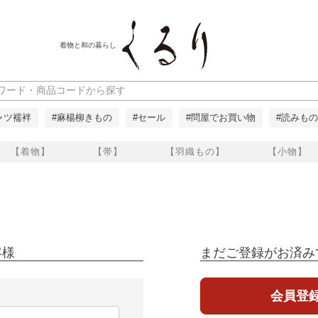
着物と和の暮らし
ャツ襦袢
#麻楊柳きもの
#セール
#問屋でお買い物
#読みもの
【着物】
【帯】
【羽織もの】
【小物】
客様
まだご登録がお済み
会員登