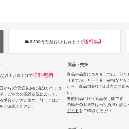
送料無料
8,800円(税込)以上お買上げで
料
返品・交換
商品の品質につきましては、万全
送料無料
(税込)以上お買上げで
りますが、万一不良・破損などが
たら、商品到着後7日以内にお知
日から3営業日以内に発送いたしま
い。
況・ご注文の混雑状況によって、
未使用品に限り返品が可能です。
る場合がございます。詳しくは
ご
の場合の返送料は当社負担）詳し
をご確認ください。
ガイド
をご確認ください。