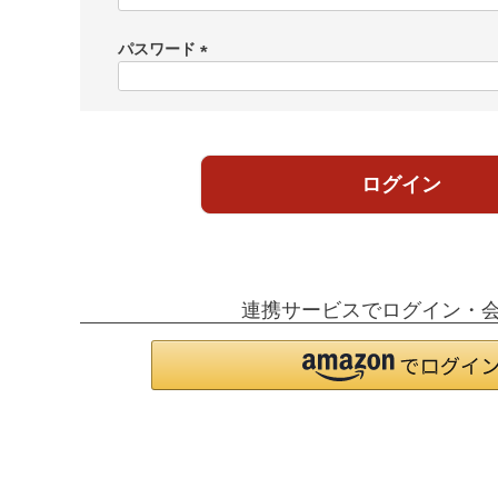
必
須
パスワード
)
(
必
須
)
ログイン
連携サービスでログイン・