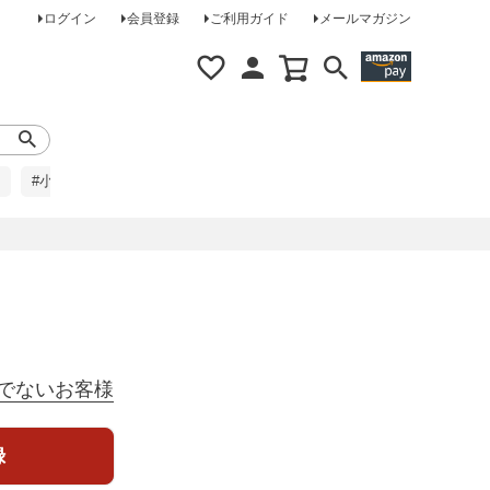
ログイン
会員登録
ご利用ガイド
メールマガジン
#小柄な方に
#レインコート
#ほめられ草履
でないお客様
録