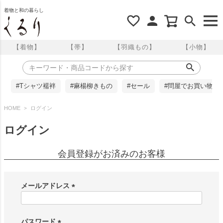
着物と和の暮らし
【着物】
【帯】
【羽織もの】
【小物】
#Tシャツ襦袢
#麻楊柳きもの
#セール
#問屋でお買い物
HOME
ログイン
ログイン
会員登録がお済みのお客様
メールアドレス
(
必
須
パスワード