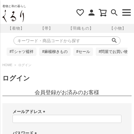
着物と和の暮らし
【着物】
【帯】
【羽織もの】
【小物】
#Tシャツ襦袢
#麻楊柳きもの
#セール
#問屋でお買い物
HOME
ログイン
ログイン
会員登録がお済みのお客様
メールアドレス
(
必
須
パスワード