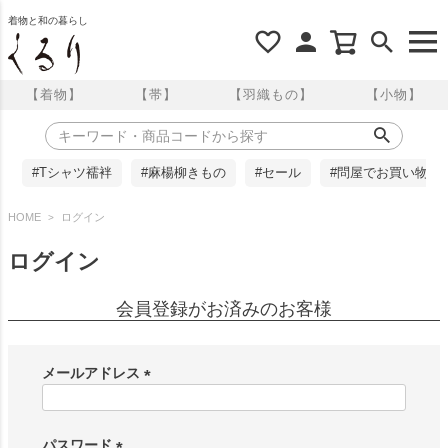
着物と和の暮らし
【着物】
【帯】
【羽織もの】
【小物】
#Tシャツ襦袢
#麻楊柳きもの
#セール
#問屋でお買い物
HOME
ログイン
ログイン
会員登録がお済みのお客様
メールアドレス
(
必
須
パスワード