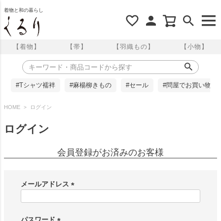
着物と和の暮らし
【着物】
【帯】
【羽織もの】
【小物】
#Tシャツ襦袢
#麻楊柳きもの
#セール
#問屋でお買い物
HOME
ログイン
ログイン
会員登録がお済みのお客様
メールアドレス
(
必
須
パスワード