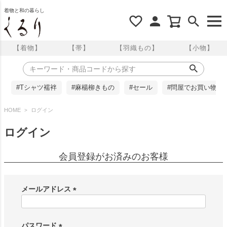
着物と和の暮らし
【着物】
【帯】
【羽織もの】
【小物】
#Tシャツ襦袢
#麻楊柳きもの
#セール
#問屋でお買い物
HOME
ログイン
ログイン
会員登録がお済みのお客様
メールアドレス
(
必
須
パスワード