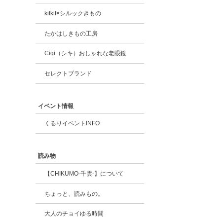
kifkif×シルックきもの
たかはしきもの工房
Ciqi（シキ）おしゃれな老眼鏡
セレクトブランド
イベント情報
くるりイベントINFO
読み物
【CHIKUMO-千雲-】について
ちょっと、読みもの。
大人のチョイゆる時間