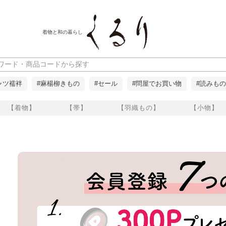
着物と和の暮らし
ャツ襦袢
#麻楊柳きもの
#セール
#問屋でお買い物
#読みもの
【着物】
【帯】
【羽織もの】
【小物】