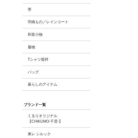
帯
羽織もの／レインコート
和装小物
履物
Tシャツ襦袢
バッグ
暮らしのアイテム
ブランド一覧
くるりオリジナル
【CHIKUMO-千雲-】
東レ シルック