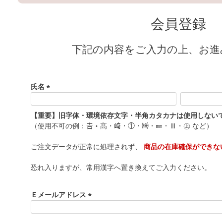
会員登録
下記の内容をご入力の上、お進
氏名
(
必
【重要】旧字体・環境依存文字・半角カタカナは使用しない
須
（使用不可の例：𠮷・髙・﨑・①・㈱・㎜・Ⅲ・㊤ など）
)
ご注文データが正常に処理されず、
商品の在庫確保ができな
恐れ入りますが、常用漢字へ置き換えてご入力ください。
Ｅメールアドレス
(
必