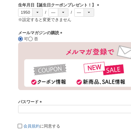
須
生年月日【誕生日クーポンプレゼント！】
)
(
必
※設定すると変更できません
須
)
メールマガジンの購読
可
否
(
必
須
)
パスワード
(
必
須
会員規約
に同意する
)