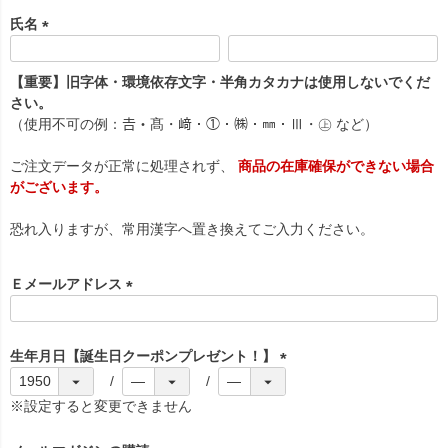
氏名
(
必
【重要】旧字体・環境依存文字・半角カタカナは使用しないでくだ
須
さい。
)
（使用不可の例：𠮷・髙・﨑・①・㈱・㎜・Ⅲ・㊤ など）
ご注文データが正常に処理されず、
商品の在庫確保ができない場合
がございます。
恐れ入りますが、常用漢字へ置き換えてご入力ください。
Ｅメールアドレス
(
必
須
生年月日【誕生日クーポンプレゼント！】
)
(
必
※設定すると変更できません
須
)