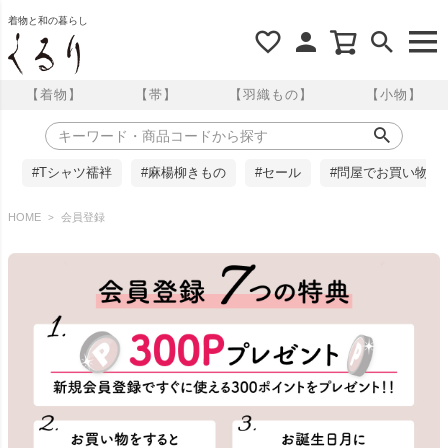
着物と和の暮らし
【着物】
【帯】
【羽織もの】
【小物】
#Tシャツ襦袢
#麻楊柳きもの
#セール
#問屋でお買い物
HOME
会員登録