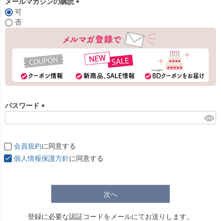
メールマガジンの購読
可
(
否
必
須
)
パスワード
(
必
須
会員規約
に同意する
)
個人情報保護方針
に同意する
次へ
登録に必要な認証コードをメールにてお送りします。