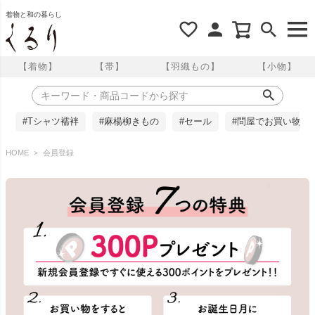
着物と和の暮らし
【着物】
【帯】
【羽織もの】
【小物】
#Tシャツ襦袢
#麻楊柳きもの
#セール
#問屋でお買い物
HOME
会員登録