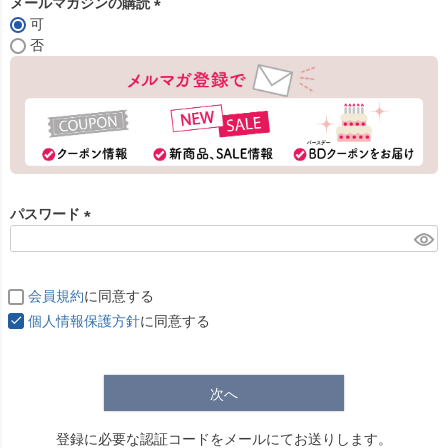
メールマガジンの購読
可
(
否
必
須
)
パスワード
(
必
須
会員規約
に同意する
)
個人情報保護方針
に同意する
次へ
登録に必要な認証コードをメールにてお送りします。