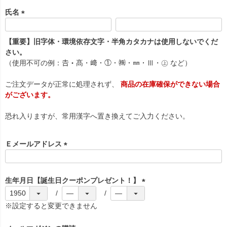
氏名
(
必
【重要】旧字体・環境依存文字・半角カタカナは使用しないでくだ
須
さい。
)
（使用不可の例：𠮷・髙・﨑・①・㈱・㎜・Ⅲ・㊤ など）
ご注文データが正常に処理されず、
商品の在庫確保ができない場合
がございます。
恐れ入りますが、常用漢字へ置き換えてご入力ください。
Ｅメールアドレス
(
必
須
生年月日【誕生日クーポンプレゼント！】
)
(
必
※設定すると変更できません
須
)