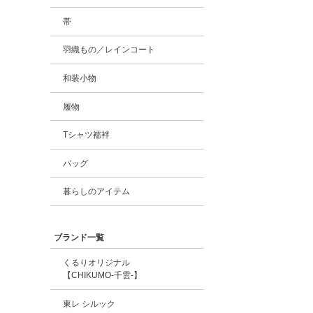
帯
羽織もの／レインコート
和装小物
履物
Tシャツ襦袢
バッグ
暮らしのアイテム
ブランド一覧
くるりオリジナル
【CHIKUMO-千雲-】
東レ シルック