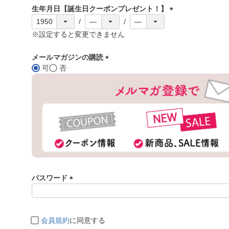
須
生年月日【誕生日クーポンプレゼント！】
)
(
必
※設定すると変更できません
須
)
メールマガジンの購読
可
否
(
必
須
)
パスワード
(
必
須
会員規約
に同意する
)