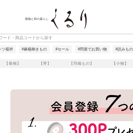
着物と和の暮らし
ャツ襦袢
#麻楊柳きもの
#セール
#問屋でお買い物
#読みもの
【着物】
【帯】
【羽織もの】
【小物】