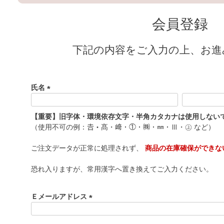
会員登録
下記の内容をご入力の上、お進
氏名
(
必
【重要】旧字体・環境依存文字・半角カタカナは使用しない
須
（使用不可の例：𠮷・髙・﨑・①・㈱・㎜・Ⅲ・㊤ など）
)
ご注文データが正常に処理されず、
商品の在庫確保ができな
恐れ入りますが、常用漢字へ置き換えてご入力ください。
Ｅメールアドレス
(
必