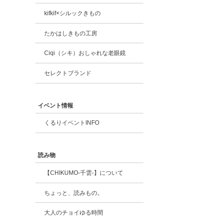
kifkif×シルックきもの
たかはしきもの工房
Ciqi（シキ）おしゃれな老眼鏡
セレクトブランド
イベント情報
くるりイベントINFO
読み物
【CHIKUMO-千雲-】について
ちょっと、読みもの。
大人のチョイゆる時間