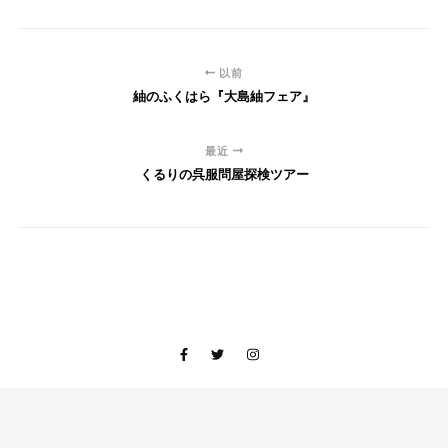
以前
紬のふくはら『大島紬フェア』
最近
くるりの呉服問屋探検ツアー