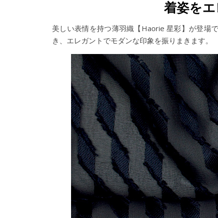
着姿をエ
美しい表情を持つ薄羽織【Haorie 星彩】が
き、エレガントでモダンな印象を振りまきます。