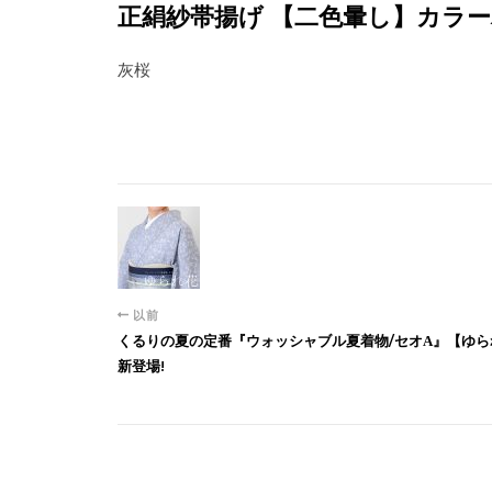
正絹紗帯揚げ 【二色暈し】カラ
灰桜
以前
くるりの夏の定番『ウォッシャブル夏着物/セオΑ』【ゆ
新登場!