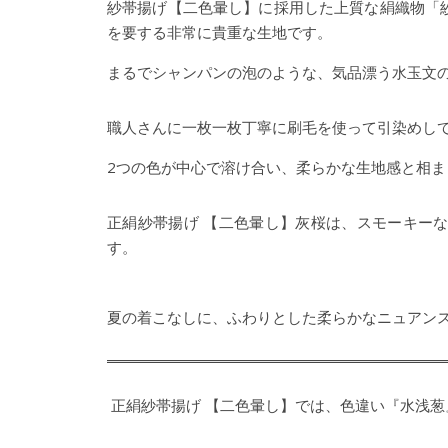
紗帯揚げ【二色暈し】に採用した上質な絹織物「
を要する非常に貴重な生地です。
まるでシャンパンの泡のような、気品漂う水玉文
職人さんに一枚一枚丁寧に刷毛を使って引染めし
2つの色が中心で溶け合い、柔らかな生地感と相
正絹紗帯揚げ 【二色暈し】灰桜は、スモーキー
す。
夏の着こなしに、ふわりとした柔らかなニュアン
正絹紗帯揚げ 【二色暈し】では、色違い『水浅葱