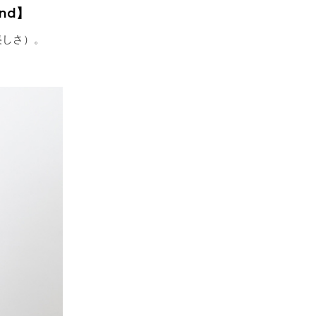
and】
美しさ）。