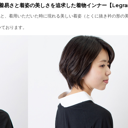
着易さと着姿の美しさを追求した着物インナー
【Legr
着心地と、着用いただいた時に現れる美しい着姿（とくに抜き衿の形の
いております。