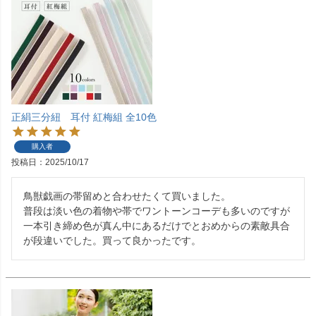
正絹三分紐 耳付 紅梅組 全10色
購入者
投稿日
2025/10/17
鳥獣戯画の帯留めと合わせたくて買いました。

普段は淡い色の着物や帯でワントーンコーデも多いのですが
一本引き締め色が真ん中にあるだけでとおめからの素敵具合
が段違いでした。買って良かったです。