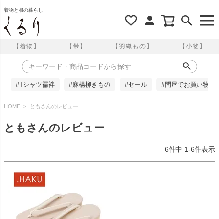
着物と和の暮らし
【着物】
【帯】
【羽織もの】
【小物】
#Tシャツ襦袢
#麻楊柳きもの
#セール
#問屋でお買い物
HOME
ともさんのレビュー
ともさんのレビュー
6
件中
1
-
6
件表示