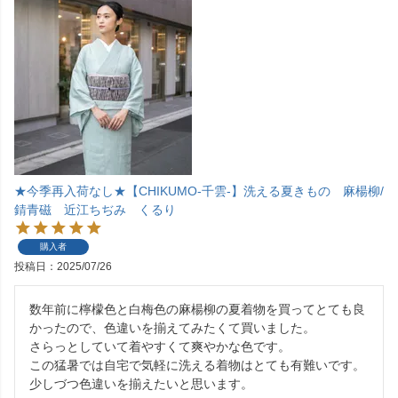
★今季再入荷なし★【CHIKUMO-千雲-】洗える夏きもの 麻楊柳/
錆青磁 近江ちぢみ くるり
購入者
投稿日
2025/07/26
数年前に檸檬色と白梅色の麻楊柳の夏着物を買ってとても良
かったので、色違いを揃えてみたくて買いました。

さらっとしていて着やすくて爽やかな色です。

この猛暑では自宅で気軽に洗える着物はとても有難いです。

少しづつ色違いを揃えたいと思います。