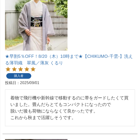
★早割5％OFF！8/20（木）10時まで★【CHIKUMO-千雲-】洗え
る薄羽織 翠風／薄灰 くるり
購入者
投稿日
2025/09/01
着物で飛行機や新幹線で移動するのに帯をガードしたくて買
いました。畳んだらとてもコンパクトになったので

脱いだ後も荷物にならなくて良かったです。

これから秋まで活躍しそうです。