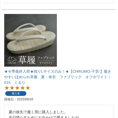
★今季最終入荷★残りLサイズのみ！★【CHIKUMO-千雲-】履き
やすいほめられ草履 夏・単衣 ファブリック オフホワイト｜
015 くるり
購入者
投稿日
2025/06/16
夏の旅先で履く用に購入しました。

先日慣らすためにお出かけで履きましたが
