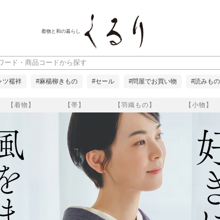
着物と和の暮らし
ャツ襦袢
#麻楊柳きもの
#セール
#問屋でお買い物
#読みもの
【着物】
【帯】
【羽織もの】
【小物】