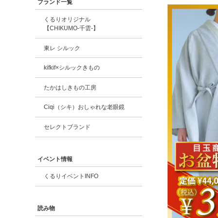
ブランド一覧
くるりオリジナル
【CHIKUMO-千雲-】
東レ シルック
kifkif×シルックきもの
たかはしきもの工房
Ciqi（シキ）おしゃれな老眼鏡
セレクトブランド
イベント情報
くるりイベントINFO
読み物