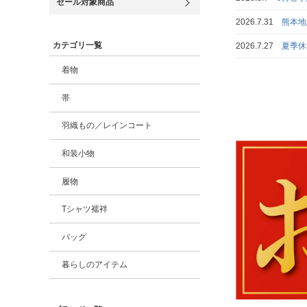
セール対象商品
2026.7.31
熊本
カテゴリ一覧
2026.7.27
夏季休
着物
帯
羽織もの／レインコート
和装小物
履物
Tシャツ襦袢
バッグ
暮らしのアイテム