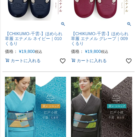
【CHIKUMO-千雲-】ほめられ
【CHIKUMO-千雲-】ほめられ
草履 エナメル ネイビー｜010
草履 エナメル グレープ｜009
くるり
くるり
価格：
¥
19,800
価格：
¥
19,800
税込
税込
カートに入れる
カートに入れる