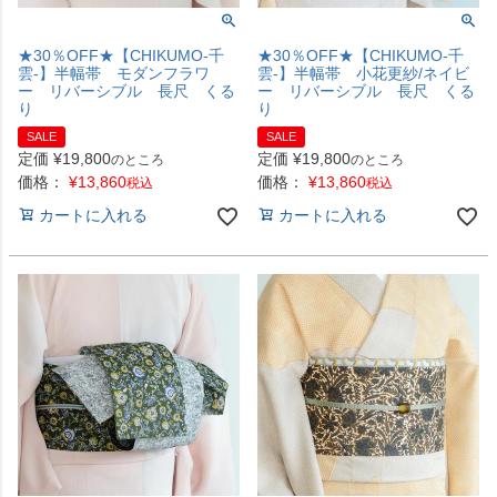
★30％OFF★【CHIKUMO-千
★30％OFF★【CHIKUMO-千
雲-】半幅帯 モダンフラワ
雲-】半幅帯 小花更紗/ネイビ
ー リバーシブル 長尺 くる
ー リバーシブル 長尺 くる
り
り
SALE
SALE
定価
¥
19,800
定価
¥
19,800
のところ
のところ
価格：
¥
13,860
価格：
¥
13,860
税込
税込
カートに入れる
カートに入れる