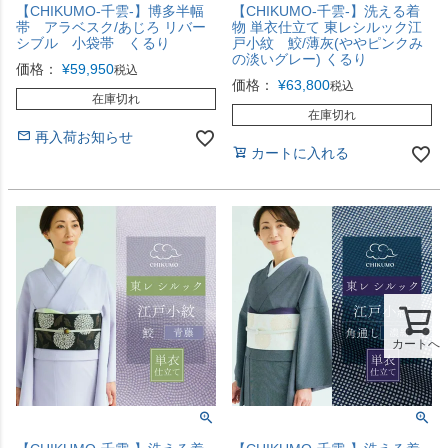
【CHIKUMO-千雲-】博多半幅
【CHIKUMO-千雲-】洗える着
帯 アラベスク/あじろ リバー
物 単衣仕立て 東レシルック江
シブル 小袋帯 くるり
戸小紋 鮫/薄灰(ややピンクみ
の淡いグレー) くるり
価格：
¥
59,950
税込
価格：
¥
63,800
税込
在庫切れ
在庫切れ
再入荷お知らせ
カートに入れる
カートへ