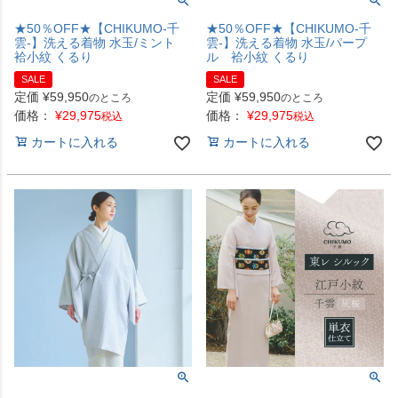
★50％OFF★【CHIKUMO-千
★50％OFF★【CHIKUMO-千
雲-】洗える着物 水玉/ミント
雲-】洗える着物 水玉/パープ
袷小紋 くるり
ル 袷小紋 くるり
SALE
SALE
定価
¥
59,950
定価
¥
59,950
のところ
のところ
価格：
¥
29,975
価格：
¥
29,975
税込
税込
カートに入れる
カートに入れる