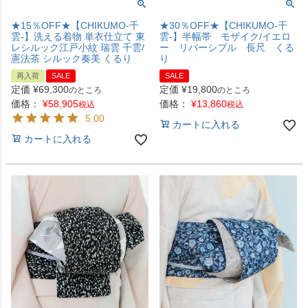
★15％OFF★【CHIKUMO-千
★30％OFF★【CHIKUMO-千
雲-】洗える着物 単衣仕立て 東
雲-】半幅帯 モザイク/イエロ
レシルック江戸小紋 瑞雲 千雲/
ー リバーシブル 長尺 くる
憲法茶 シルック奏美 くるり
り
再入荷
SALE
SALE
定価
¥
69,300
定価
¥
19,800
のところ
のところ
価格：
¥
58,905
価格：
¥
13,860
税込
税込
5.00
カートに入れる
カートに入れる