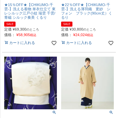
★15％OFF★【CHIKUMO-千
★22％OFF★【CHIKUMO-千
雲-】洗える着物 単衣仕立て 東
雲-】洗える薄羽織 更紗 シ
レシルック江戸小紋 瑞雲 千雲/
フォン ブラック(90cm丈）く
青磁 シルック奏美 くるり
るり
SALE
SALE
定価
¥
69,300
定価
¥
30,800
のところ
のところ
価格：
¥
58,905
価格：
¥
24,024
税込
税込
カートに入れる
カートに入れる