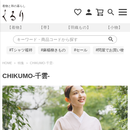
着物と和の暮らし
【着物】
【帯】
【羽織もの】
【小物】
#Tシャツ襦袢
#麻楊柳きもの
#セール
#問屋でお買い物
HOME
特集
CHIKUMO-千雲-
CHIKUMO-千雲-