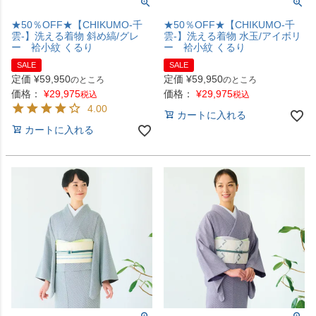
★50％OFF★【CHIKUMO-千
★50％OFF★【CHIKUMO-千
雲-】洗える着物 斜め縞/グレ
雲-】洗える着物 水玉/アイボリ
ー 袷小紋 くるり
ー 袷小紋 くるり
SALE
SALE
定価
¥
59,950
定価
¥
59,950
のところ
のところ
価格：
¥
29,975
価格：
¥
29,975
税込
税込
4.00
カートに入れる
カートに入れる