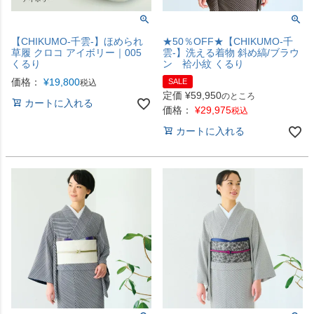
【CHIKUMO-千雲-】ほめられ
★50％OFF★【CHIKUMO-千
草履 クロコ アイボリー｜005
雲-】洗える着物 斜め縞/ブラウ
くるり
ン 袷小紋 くるり
価格：
¥
19,800
SALE
税込
定価
¥
59,950
のところ
カートに入れる
価格：
¥
29,975
税込
カートに入れる