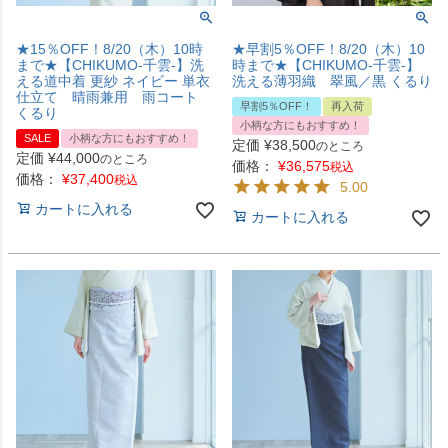
★15％OFF！8/20（木）10時
★早割5％OFF！8/20（木）10
まで★【CHIKUMO-千雲-】洗
時まで★【CHIKUMO-千雲-】
える道中着 更紗 ネイビー 単衣
洗える薄羽織 翠風／黒 くるり
仕立て 晴雨兼用 雨コート
早割5％OFF！
再入荷
くるり
小柄な方にもおすすめ！
SALE
小柄な方にもおすすめ！
定価
¥
38,500
のところ
定価
¥
44,000
のところ
価格：
¥
36,575
税込
価格：
¥
37,400
税込
5.00
カートに入れる
カートに入れる