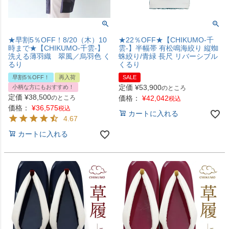
★早割5％OFF！8/20（木）10
★22％OFF★【CHIKUMO-千
時まで★【CHIKUMO-千雲-】
雲-】半幅帯 有松鳴海絞り 縦蜘
洗える薄羽織 翠風／烏羽色 く
蛛絞り/青緑 長尺 リバーシブル
るり
くるり
早割5％OFF！
再入荷
SALE
定価
¥
53,900
小柄な方にもおすすめ！
のところ
定価
¥
38,500
のところ
価格：
¥
42,042
税込
価格：
¥
36,575
税込
カートに入れる
4.67
カートに入れる