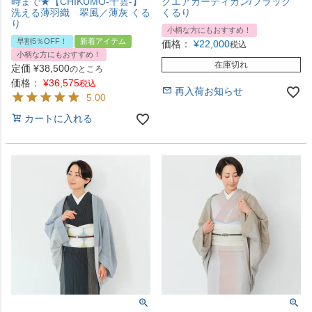
時まで★【CHIKUMO-千雲-】
クエアカーディガン/ブラック
洗える薄羽織 翠風／薄灰 くる
くるり
り
小柄な方にもおすすめ！
早割5％OFF！
新着アイテム
価格：
¥
22,000
税込
小柄な方にもおすすめ！
在庫切れ
定価
¥
38,500
のところ
価格：
¥
36,575
税込
再入荷お知らせ
5.00
カートに入れる