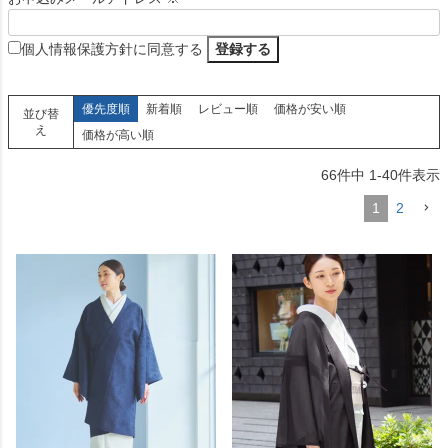
個人情報保護方針に同意する
優先度順
新着順
レビュー順
価格が安い順
並び替
え
価格が高い順
66
件中
1
-
40
件表示
1
2