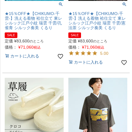
★15％OFF★【CHIKUMO-千
★15％OFF★【CHIKUMO-千
雲-】洗える着物 袷仕立て 東レ
雲-】洗える着物 袷仕立て 東レ
シルック江戸小紋 瑞雲 千雲/孔
シルック江戸小紋 瑞雲 千雲/憲
雀青 シルック奏美 くるり
法茶 シルック奏美 くるり
SALE
SALE
定価
¥
83,600
定価
¥
83,600
のところ
のところ
価格：
¥
71,060
価格：
¥
71,060
税込
税込
5.00
カートに入れる
カートに入れる