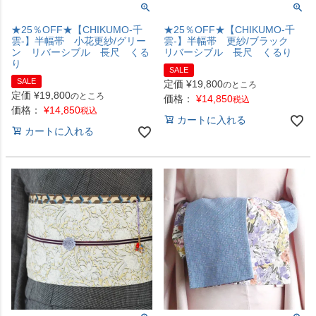
★25％OFF★【CHIKUMO-千
★25％OFF★【CHIKUMO-千
雲-】半幅帯 小花更紗/グリー
雲-】半幅帯 更紗/ブラック
ン リバーシブル 長尺 くる
リバーシブル 長尺 くるり
り
SALE
SALE
定価
¥
19,800
のところ
定価
¥
19,800
のところ
価格：
¥
14,850
税込
価格：
¥
14,850
税込
カートに入れる
カートに入れる