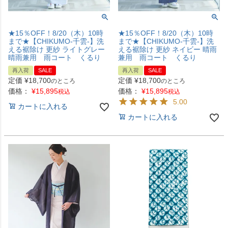
★15％OFF！8/20（木）10時
★15％OFF！8/20（木）10時
まで★【CHIKUMO-千雲-】洗
まで★【CHIKUMO-千雲-】洗
える裾除け 更紗 ライトグレー
える裾除け 更紗 ネイビー 晴雨
晴雨兼用 雨コート くるり
兼用 雨コート くるり
再入荷
SALE
再入荷
SALE
定価
¥
18,700
定価
¥
18,700
のところ
のところ
価格：
¥
15,895
価格：
¥
15,895
税込
税込
5.00
カートに入れる
カートに入れる