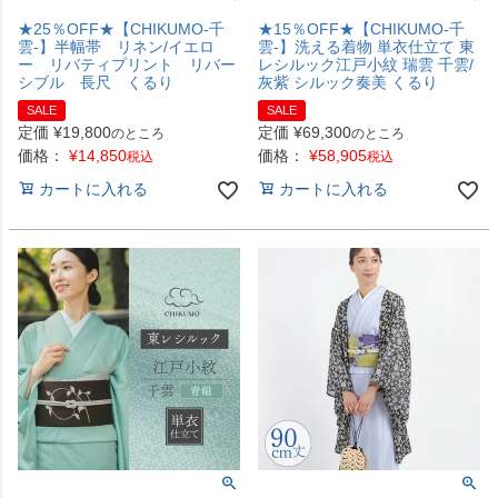
★25％OFF★【CHIKUMO-千
★15％OFF★【CHIKUMO-千
雲-】半幅帯 リネン/イエロ
雲-】洗える着物 単衣仕立て 東
ー リバティプリント リバー
レシルック江戸小紋 瑞雲 千雲/
シブル 長尺 くるり
灰紫 シルック奏美 くるり
SALE
SALE
定価
¥
19,800
定価
¥
69,300
のところ
のところ
価格：
¥
14,850
価格：
¥
58,905
税込
税込
カートに入れる
カートに入れる