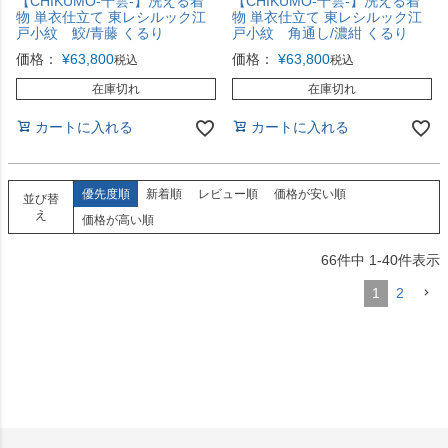
【CHIKUMO-千雲-】洗える着
【CHIKUMO-千雲-】洗える着
物 単衣仕立て 東レシルック江
物 単衣仕立て 東レシルック江
戸小紋 鮫/青藤 くるり
戸小紋 角通し/濃紺 くるり
価格：
¥
63,800
価格：
¥
63,800
税込
税込
在庫切れ
在庫切れ
カートに入れる
カートに入れる
優先度順
新着順
レビュー順
価格が安い順
並び替
え
価格が高い順
66
件中
1
-
40
件表示
1
2