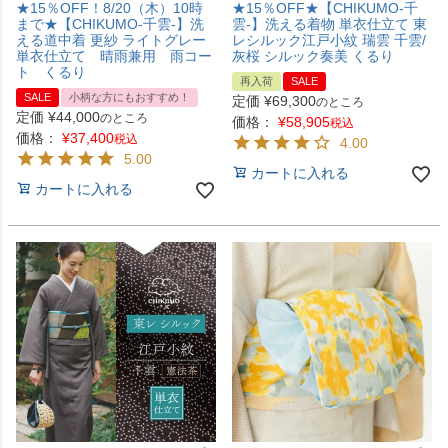
★15％OFF！8/20（木）10時
★15％OFF★【CHIKUMO-千
まで★【CHIKUMO-千雲-】洗
雲-】洗える着物 単衣仕立て 東
える道中着 更紗 ライトグレー
レシルック江戸小紋 瑞雲 千雲/
単衣仕立て 晴雨兼用 雨コー
灰桜 シルック奏美 くるり
ト くるり
再入荷
SALE
SALE
小柄な方にもおすすめ！
定価
¥
69,300
のところ
定価
¥
44,000
のところ
価格：
¥
58,905
税込
価格：
¥
37,400
税込
4.00
5.00
カートに入れる
カートに入れる