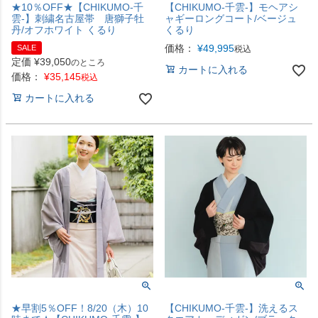
★10％OFF★【CHIKUMO-千
【CHIKUMO-千雲-】モヘアシ
雲-】刺繍名古屋帯 唐獅子牡
ャギーロングコート/ベージュ
丹/オフホワイト くるり
くるり
価格：
¥
49,995
SALE
税込
定価
¥
39,050
のところ
カートに入れる
価格：
¥
35,145
税込
カートに入れる
★早割5％OFF！8/20（木）10
【CHIKUMO-千雲-】洗えるス