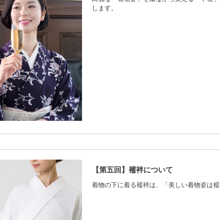
します。
【第五回】襦袢について
着物の下に着る襦袢は、「美しい着物姿は襦