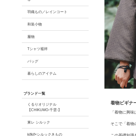
羽織もの／レインコート
和装小物
履物
Tシャツ襦袢
バッグ
暮らしのアイテム
ブランド一覧
着物ビギナ
くるりオリジナル
【CHIKUMO-千雲-】
「着物に興味
東レ シルック
そこで「着物
kifkif×シルックきもの
この基礎知識