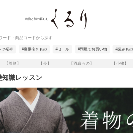
着物と和の暮らし
ャツ襦袢
#麻楊柳きもの
#セール
#問屋でお買い物
#読みもの
【着物】
【帯】
【羽織もの】
【小物】
礎知識レッスン