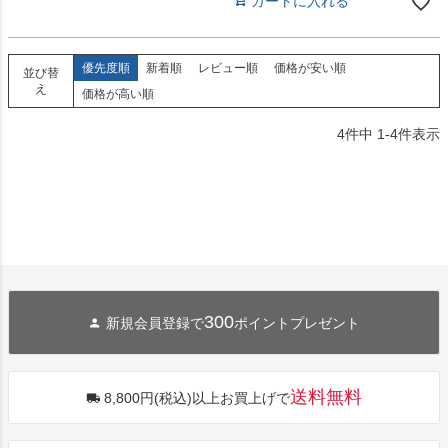
カートに入れる
優先度順
新着順
レビュー順
価格が安い順
並び替
え
価格が高い順
4
件中
1
-
4
件表示
300
新規会員登録で
ポイントプレゼント
送料無料
8,800円(税込)以上お買上げで