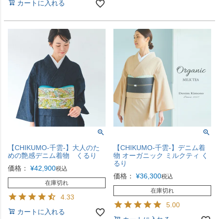
カートに入れる
【CHIKUMO-千雲-】大人のた
【CHIKUMO-千雲-】デニム着
めの艶感デニム着物 くるり
物 オーガニック ミルクティ く
るり
価格：
¥
42,900
税込
価格：
¥
36,300
税込
在庫切れ
在庫切れ
4.33
5.00
カートに入れる