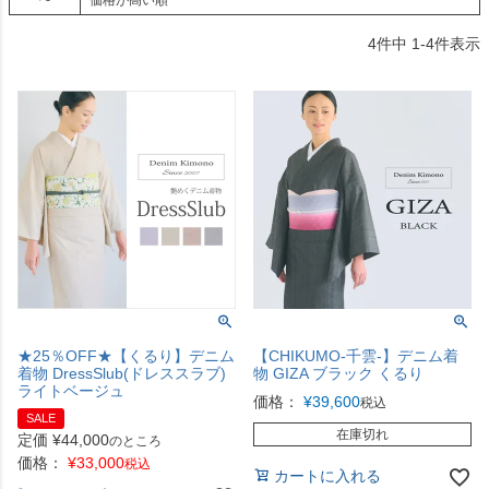
価格が高い順
4
件中
1
-
4
件表示
★25％OFF★【くるり】デニム
【CHIKUMO-千雲-】デニム着
着物 DressSlub(ドレススラブ)
物 GIZA ブラック くるり
ライトベージュ
価格：
¥
39,600
税込
SALE
在庫切れ
定価
¥
44,000
のところ
価格：
¥
33,000
税込
カートに入れる