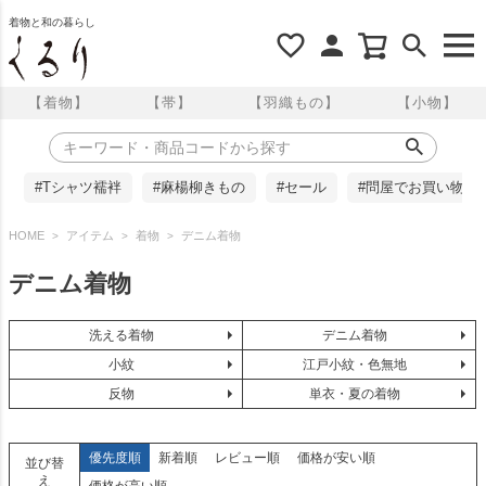
着物と和の暮らし
【着物】
【帯】
【羽織もの】
【小物】
#Tシャツ襦袢
#麻楊柳きもの
#セール
#問屋でお買い物
HOME
アイテム
着物
デニム着物
デニム着物
洗える着物
デニム着物
小紋
江戸小紋・色無地
反物
単衣・夏の着物
優先度順
新着順
レビュー順
価格が安い順
並び替
え