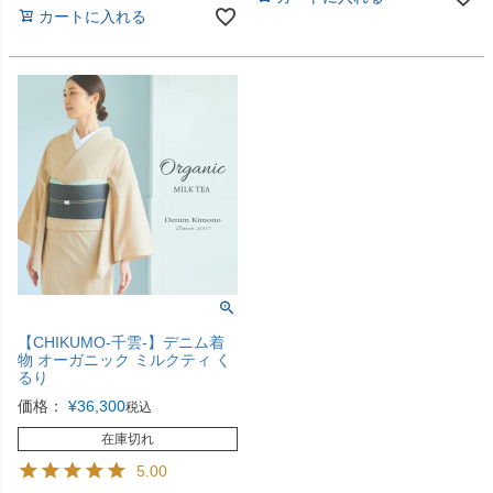
カートに入れる
【CHIKUMO-千雲-】デニム着
物 オーガニック ミルクティ く
るり
価格：
¥
36,300
税込
在庫切れ
5.00