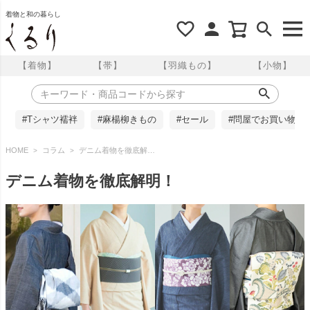
着物と和の暮らし
【着物】
【帯】
【羽織もの】
【小物】
#Tシャツ襦袢
#麻楊柳きもの
#セール
#問屋でお買い物
HOME
コラム
デニム着物を徹底解明！
デニム着物を徹底解明！