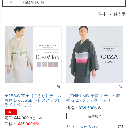
え
価格が高い順
3
件中
1
-
3
件表示
★25％OFF★【くるり】デニム
【CHIKUMO-千雲-】デニム着
着物 DressSlub(ドレススラブ)
物 GIZA ブラック くるり
ライトベージュ
価格：
¥
39,600
税込
SALE
在庫切れ
定価
¥
44,000
のところ
価格：
¥
33,000
税込
カートに入れる