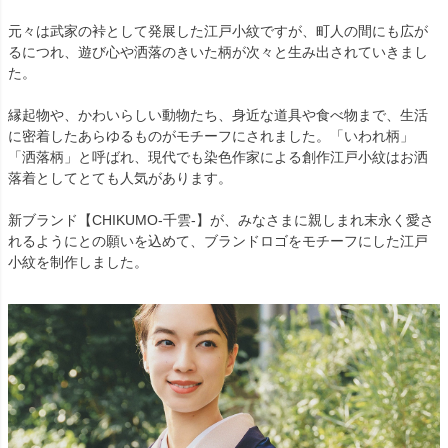
元々は武家の裃として発展した江戸小紋ですが、町人の間にも広が
るにつれ、遊び心や洒落のきいた柄が次々と生み出されていきまし
た。
縁起物や、かわいらしい動物たち、身近な道具や食べ物まで、生活
に密着したあらゆるものがモチーフにされました。「いわれ柄」
「洒落柄」と呼ばれ、現代でも染色作家による創作江戸小紋はお洒
落着としてとても人気があります。
新ブランド【CHIKUMO-千雲-】が、みなさまに親しまれ末永く愛さ
れるようにとの願いを込めて、ブランドロゴをモチーフにした江戸
小紋を制作しました。