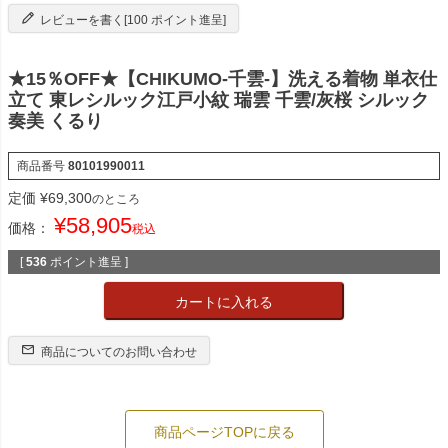
レビューを書く[100 ポイント進呈]
★15％OFF★【CHIKUMO-千雲-】洗える着物 単衣仕
立て 東レシルック江戸小紋 瑞雲 千雲/灰桜 シルック
奏美 くるり
商品番号
80101990011
定価
¥
69,300
のところ
¥
58,905
価格：
税込
[
536
ポイント進呈 ]
カートに入れる
商品についてのお問い合わせ
商品ページTOPに戻る