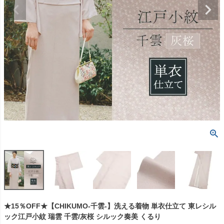
★15％OFF★【CHIKUMO-千雲-】洗える着物 単衣仕立て 東レシル
ック江戸小紋 瑞雲 千雲/灰桜 シルック奏美 くるり