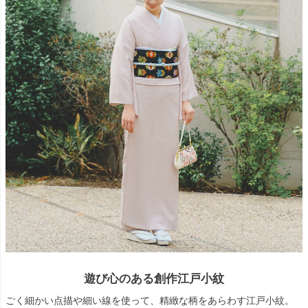
遊び心のある創作江戸小紋
ごく細かい点描や細い線を使って、精緻な柄をあらわす江戸小紋。