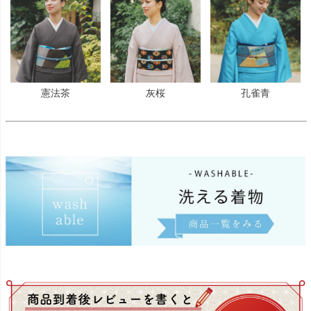
憲法茶
灰桜
孔雀青