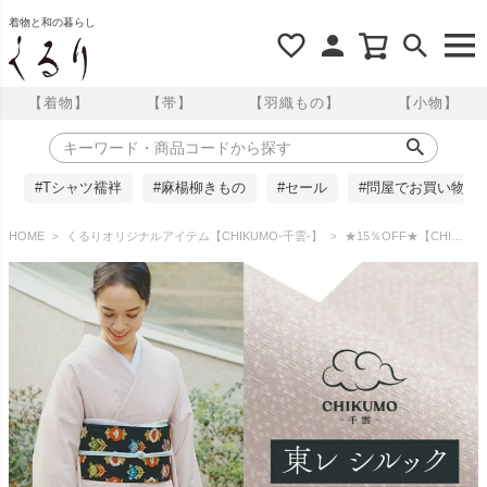
着物と和の暮らし
【着物】
【帯】
【羽織もの】
【小物】
#Tシャツ襦袢
#麻楊柳きもの
#セール
#問屋でお買い物
HOME
くるりオリジナルアイテム【CHIKUMO-千雲-】
★15％OFF★【CHIKUMO-千雲-】洗える着物 単衣仕立て 東レシルック江戸小紋 瑞雲 千雲/灰桜 シルック奏美 くるり