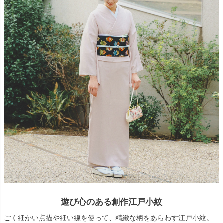
遊び心のある創作江戸小紋
ごく細かい点描や細い線を使って、精緻な柄をあらわす江戸小紋。