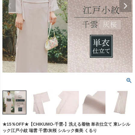
★15％OFF★【CHIKUMO-千雲-】洗える着物 単衣仕立て 東レシル
ック江戸小紋 瑞雲 千雲/灰桜 シルック奏美 くるり