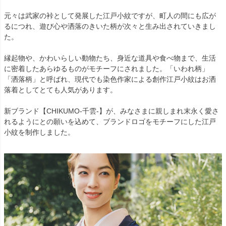
元々は武家の裃として発展した江戸小紋ですが、町人の間にも広が
るにつれ、遊び心や洒落のきいた柄が次々と生み出されていきまし
た。
縁起物や、かわいらしい動物たち、身近な道具や食べ物まで、生活
に密着したあらゆるものがモチーフにされました。「いわれ柄」
「洒落柄」と呼ばれ、現代でも染色作家による創作江戸小紋はお洒
落着としてとても人気があります。
新ブランド【CHIKUMO-千雲-】が、みなさまに親しまれ末永く愛さ
れるようにとの願いを込めて、ブランドロゴをモチーフにした江戸
小紋を制作しました。