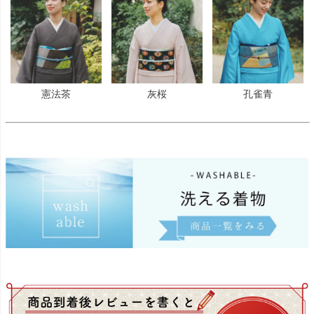
憲法茶
灰桜
孔雀青