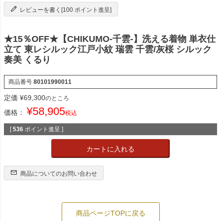
レビューを書く[100 ポイント進呈]
★15％OFF★【CHIKUMO-千雲-】洗える着物 単衣仕
立て 東レシルック江戸小紋 瑞雲 千雲/灰桜 シルック
奏美 くるり
商品番号
80101990011
定価
¥
69,300
のところ
¥
58,905
価格：
税込
[
536
ポイント進呈 ]
カートに入れる
商品についてのお問い合わせ
商品ページTOPに戻る