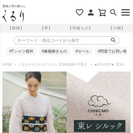
着物と和の暮らし
【着物】
【帯】
【羽織もの】
【小物】
#Tシャツ襦袢
#麻楊柳きもの
#セール
#問屋でお買い物
HOME
くるりオリジナルアイテム【CHIKUMO-千雲-】
★15％OFF★【CHIKUMO-千雲-】洗える着物 単衣仕立て 東レシルック江戸小紋 瑞雲 千雲/灰桜 シルック奏美 くるり