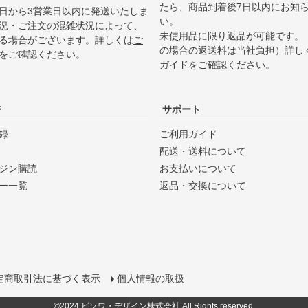
たら、商品到着後7日以内にお知
日から3営業日以内に発送いたしま
い。
況・ご注文の混雑状況によって、
未使用品に限り返品が可能です。
る場合がございます。詳しくは
ご
の場合の返送料は当社負担）詳し
をご確認ください。
ガイド
をご確認ください。
ジ
サポート
録
ご利用ガイド
配送・送料について
ジン購読
お支払いについて
ー一覧
返品・交換について
定商取引法に基づく表示
個人情報の取扱
©2024 ビソワ・デザイン株式会社 All Rights reserved.