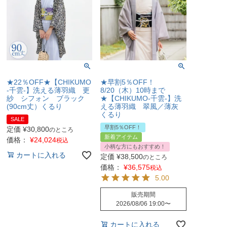
★22％OFF★【CHIKUMO
★早割5％OFF！
-千雲-】洗える薄羽織 更
8/20（木）10時まで
紗 シフォン ブラック
★【CHIKUMO-千雲-】洗
(90cm丈）くるり
える薄羽織 翠風／薄灰
くるり
SALE
早割5％OFF！
定価
¥
30,800
のところ
新着アイテム
価格：
¥
24,024
税込
小柄な方にもおすすめ！
カートに入れる
定価
¥
38,500
のところ
価格：
¥
36,575
税込
5.00
販売期間
2026/08/06 19:00
〜
カートに入れる