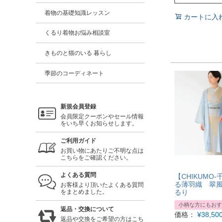
着物の基礎知識レッスン
カートに入
くるり着物お悩み相談室
きものと猫のいる 暮らし
季節のコーディネート
新規会員登録
会員限定クーポンやセール情報
をいち早くお知らせします。
ご利用ガイド
お買い物にあたりご不明な点は
こちらをご確認ください。
よくある質問
【CHIKUMO-
る薄羽織 翠風
お客様より頂いたよくある質問
るり
をまとめました。
小柄な方にもおす
返品・交換について
価格：
¥
38,50
返品や交換をご希望の方はこち