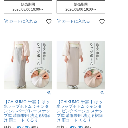
販売期間
販売期間
2026/08/06 19:00
〜
2026/08/06 19:00
〜
カートに入れる
カートに入れる
【CHIKUMO-千雲-】はっ
【CHIKUMO-千雲-】はっ
水ラップボトム シャンタ
水ラップボトム シャンタ
ン シルバーグレー スナッ
ン ピンクベージュ スナッ
プ式 晴雨兼用 洗える裾除
プ式 晴雨兼用 洗える裾除
け 雨コート くるり
け 雨コート くるり
価格：
¥
22,000
価格：
¥
22,000
税込
税込