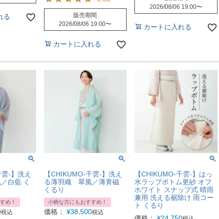
2026/08/06 19:00
〜
販売期間
れる
2026/08/06 19:00
〜
カートに入れる
カートに入れる
千雲-】洗え
【CHIKUMO-千雲-】洗え
【CHIKUMO-千雲-】はっ
／白藍 く
る薄羽織 翠風／薄青磁
水ラップボトム更紗 オフ
くるり
ホワイト スナップ式 晴雨
兼用 洗える裾除け 雨コー
すめ！
小柄な方にもおすすめ！
ト くるり
0
価格：
¥
38,500
税込
税込
価格：
¥
24,750
税込