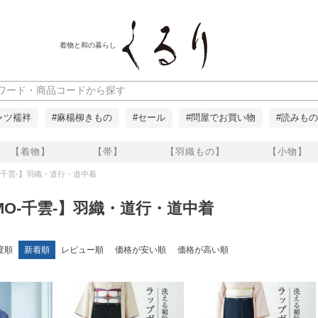
着物と和の暮らし
ャツ襦袢
#麻楊柳きもの
#セール
#問屋でお買い物
#読みもの
【着物】
【帯】
【羽織もの】
【小物】
O-千雲-】羽織・道行・道中着
UMO-千雲-】羽織・道行・道中着
度順
新着順
レビュー順
価格が安い順
価格が高い順