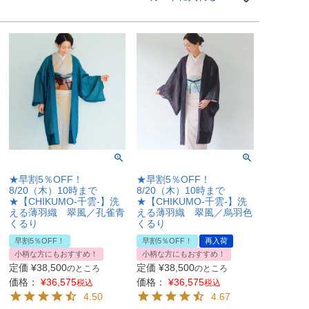
★早割5％OFF！
★早割5％OFF！
8/20（木）10時まで
8/20（木）10時まで
★【CHIKUMO-千雲-】洗
★【CHIKUMO-千雲-】洗
える薄羽織 翠風／孔雀青
える薄羽織 翠風／烏羽色
くるり
くるり
早割5％OFF！
早割5％OFF！
再入荷
小柄な方にもおすすめ！
小柄な方にもおすすめ！
定価
¥
38,500
定価
¥
38,500
のところ
のところ
価格：
¥
36,575
価格：
¥
36,575
税込
税込
4.50
4.67