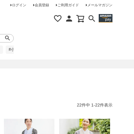
ログイン
会員登録
ご利用ガイド
メールマガジン
#小柄な方に
#レインコート
#ほめられ草履
22
件中
1
-
22
件表示