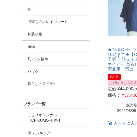
帯
羽織もの／レインコート
和装小物
履物
★15％OFF！8
10時まで★【CH
千雲-】洗える
Tシャツ襦袢
ネイビー 単衣
雨兼用 雨コ
バッグ
SALE
小柄な方にもおす
暮らしのアイテム
定価
¥
44,000
の
価格：
¥
37,40
ブランド一覧
販売
2026/08/06
くるりオリジナル
【CHIKUMO-千雲-】
カートに入
東レ シルック