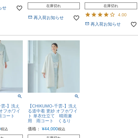
在庫切れ
在庫切れ
らせ
4.00
再入荷お知らせ
再入荷お知らせ
千雲-】洗え
【CHIKUMO-千雲-】洗え
 オフホワイ
る道中着 更紗 オフホワイ
 雨コート
ト 単衣仕立て 晴雨兼
用 雨コート くるり
0
価格：
¥
44,000
税込
税込
切れ
在庫切れ