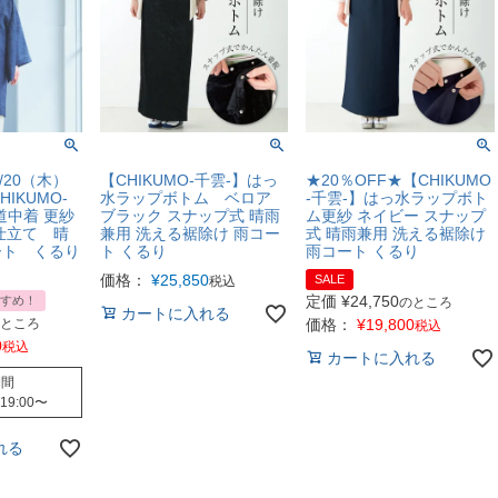
/20（木）
【CHIKUMO-千雲-】はっ
★20％OFF★【CHIKUMO
IKUMO-
水ラップボトム ベロア
-千雲-】はっ水ラップボト
道中着 更紗
ブラック スナップ式 晴雨
ム更紗 ネイビー スナップ
仕立て 晴
兼用 洗える裾除け 雨コー
式 晴雨兼用 洗える裾除け
ート くるり
ト くるり
雨コート くるり
価格：
¥
25,850
SALE
税込
定価
¥
24,750
すめ！
のところ
カートに入れる
ところ
価格：
¥
19,800
税込
0
税込
カートに入れる
期間
 19:00
〜
れる