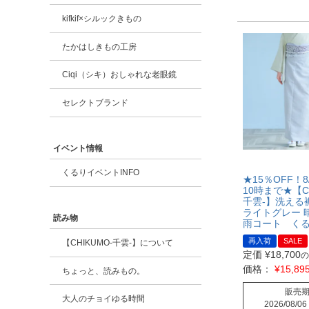
kifkif×シルックきもの
たかはしきもの工房
Ciqi（シキ）おしゃれな老眼鏡
セレクトブランド
イベント情報
くるりイベントINFO
★15％OFF！8
10時まで★【CH
千雲-】洗える
ライトグレー
読み物
雨コート く
再入荷
SALE
【CHIKUMO-千雲-】について
定価
¥
18,700
の
価格：
¥
15,89
ちょっと、読みもの。
販売
大人のチョイゆる時間
2026/08/06