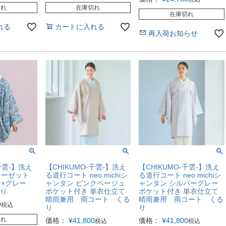
切れ
在庫切れ
在庫切れ
れる
カートに入れる
再入荷お知らせ
千雲-】洗え
【CHIKUMO-千雲-】洗え
【CHIKUMO-千雲-】洗え
ョーゼット
る道行コート neo michiシ
る道行コート neo michiシ
×グレー
ャンタン ピンクベージュ
ャンタン シルバーグレー
るり
ポケット付き 単衣仕立て
ポケット付き 単衣仕立て
晴雨兼用 雨コート くる
晴雨兼用 雨コート くる
0
税込
り
り
切れ
価格：
¥
41,800
価格：
¥
41,800
税込
税込