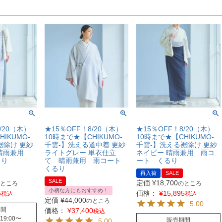
/20（木）
★15％OFF！8/20（木）
★15％OFF！8/20（木）
IKUMO-
10時まで★【CHIKUMO-
10時まで★【CHIKUMO-
裾除け 更紗
千雲-】洗える道中着 更紗
千雲-】洗える裾除け 更紗
 晴雨兼用
ライトグレー 単衣仕立
ネイビー 晴雨兼用 雨コ
るり
て 晴雨兼用 雨コート
ート くるり
くるり
再入荷
SALE
SALE
定価
¥
18,700
ところ
のところ
小柄な方にもおすすめ！
5
価格：
¥
15,895
税込
税込
定価
¥
44,000
のところ
5.00
期間
価格：
¥
37,400
税込
 19:00
〜
販売期間
5.00