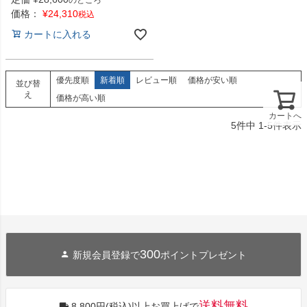
価格：
¥
24,310
税込
カートに入れる
優先度順
新着順
レビュー順
価格が安い順
並び替
え
価格が高い順
カートへ
5
件中
1
-
5
件表示
300
新規会員登録で
ポイントプレゼント
送料無料
8,800円(税込)以上お買上げで