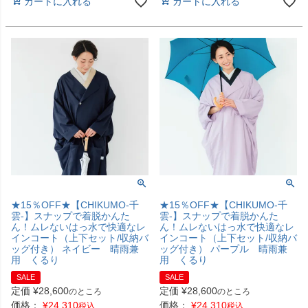
カートに入れる
カートに入れる
★15％OFF★【CHIKUMO-千
★15％OFF★【CHIKUMO-千
雲-】スナップで着脱かんた
雲-】スナップで着脱かんた
ん！ムレないはっ水で快適なレ
ん！ムレないはっ水で快適なレ
インコート（上下セット/収納バ
インコート（上下セット/収納バ
ッグ付き） ネイビー 晴雨兼
ッグ付き） パープル 晴雨兼
用 くるり
用 くるり
SALE
SALE
定価
¥
28,600
定価
¥
28,600
のところ
のところ
価格：
¥
24,310
価格：
¥
24,310
税込
税込