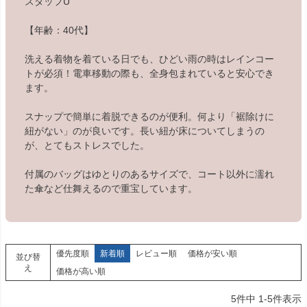
スタッフU
【年齢：40代】
洗える着物を着ている日でも、ひどい雨の時はレインコー
トが必須！電車移動の際も、全身包まれていると安心でき
ます。
スナップで簡単に着脱できるのが便利。何より「裾除けに
紐がない」のが良いです。長い紐が床についてしまうの
が、とてもストレスでした。
付属のバッグはゆとりのあるサイズで、コート以外に濡れ
た傘など仕舞えるので重宝しています。
優先度順
新着順
レビュー順
価格が安い順
並び替
え
価格が高い順
5
件中
1
-
5
件表示