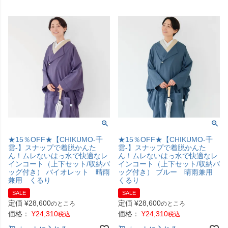
★15％OFF★【CHIKUMO-千
★15％OFF★【CHIKUMO-千
雲-】スナップで着脱かんた
雲-】スナップで着脱かんた
ん！ムレないはっ水で快適なレ
ん！ムレないはっ水で快適なレ
インコート（上下セット/収納バ
インコート（上下セット/収納バ
ッグ付き） バイオレット 晴雨
ッグ付き） ブルー 晴雨兼用
兼用 くるり
くるり
SALE
SALE
定価
¥
28,600
定価
¥
28,600
のところ
のところ
価格：
¥
24,310
価格：
¥
24,310
税込
税込