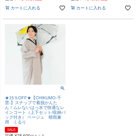
カートに入れる
カートに入れる
★15％OFF★【CHIKUMO-千
雲-】スナップで着脱かんた
ん！ムレないはっ水で快適なレ
インコート（上下セット/収納バ
ッグ付き） ベージュ 晴雨兼
用 くるり
SALE
定価
¥
28,600
のところ