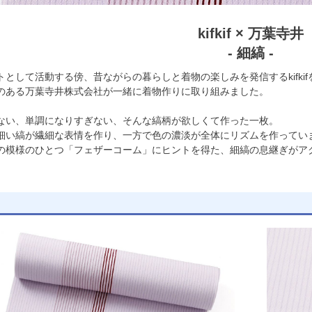
kifkif × 万葉寺井
- 細縞 -
トとして活動する傍、昔ながらの暮らしと着物の楽しみを発信するkifki
のある万葉寺井株式会社が一緒に着物作りに取り組みました。
ない、単調になりすぎない、そんな縞柄が欲しくて作った一枚。
細い縞が繊細な表情を作り、一方で色の濃淡が全体にリズムを作ってい
の模様のひとつ「フェザーコーム」にヒントを得た、細縞の息継ぎがア