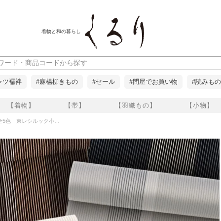
着物と和の暮らし
ャツ襦袢
#麻楊柳きもの
#セール
#問屋でお買い物
#読みもの
【着物】
【帯】
【羽織もの】
【小物】
東レシルック小紋 細縞 くるり