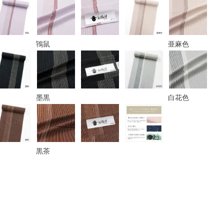
鴇鼠
亜麻色
墨黒
白花色
黒茶