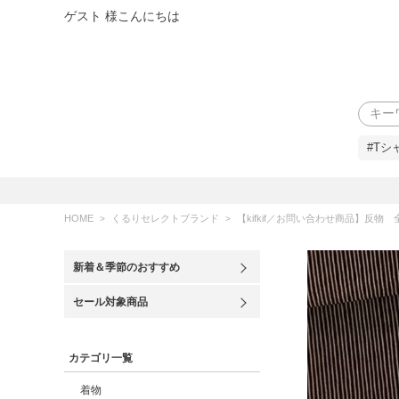
ゲスト 様こんにちは
検索
#Tシ
HOME
くるりセレクトブランド
【kifkif／お問い合わせ商品】反物 全5色 
新着＆季節のおすすめ
セール対象商品
カテゴリ一覧
着物