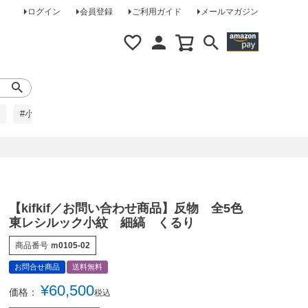
ログイン
会員登録
ご利用ガイド
メールマガジン
#小柄な方に
#レインコート
#ほめられ草履
【kifkif／お問い合わせ商品】反物 全5色
東レシルック小紋 細縞 くるり
商品番号
ｍ0105-02
お問合せ商品
送料無料
¥
60,500
価格：
税込