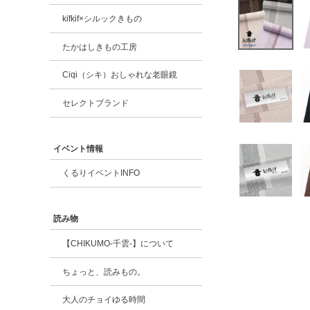
kifkif×シルックきもの
たかはしきもの工房
Ciqi（シキ）おしゃれな老眼鏡
セレクトブランド
イベント情報
くるりイベントINFO
読み物
【CHIKUMO-千雲-】について
ちょっと、読みもの。
大人のチョイゆる時間