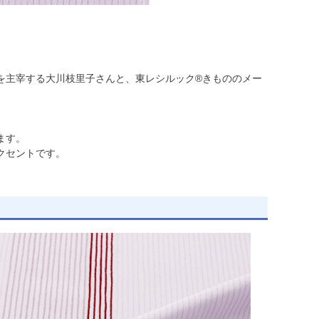
fを主宰する大川枝里子さんと、東レシルック®きもののメー
ます。
クセントです。