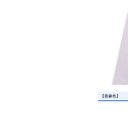
【亜麻色】