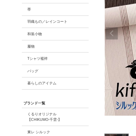
帯
羽織もの／レインコート
和装小物
履物
Tシャツ襦袢
バッグ
暮らしのアイテム
ブランド一覧
くるりオリジナル
【CHIKUMO-千雲-】
東レ シルック