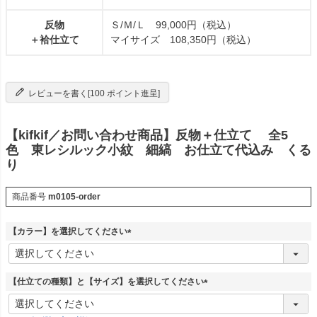
反物
Ｓ/Ｍ/Ｌ 99,000円（税込）
＋袷仕立て
マイサイズ 108,350円（税込）
レビューを書く[100 ポイント進呈]
【kifkif／お問い合わせ商品】反物＋仕立て 全5
色 東レシルック小紋 細縞 お仕立て代込み くる
り
商品番号
m0105-order
【カラー】を選択してください
(
必
須
【仕立ての種類】と【サイズ】を選択してください
)
(
必