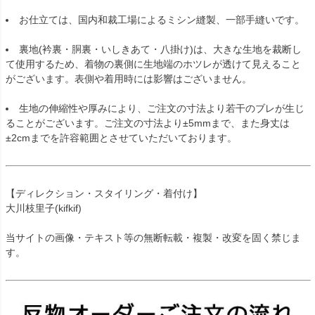
お仕立ては、国内和裁工場によるミシン縫製、一部手縫いです。
裏地(衿裏・胴裏・いしきあて・八掛け)は、大きな生地を裁断し
て使用するため、着物の裏側に生地端のホツレが透けて見えること
がございます。表側や着用時には影響はございません。
生地の伸縮性や厚みにより、ご注文の寸法より若干のブレが生じ
ることがございます。ご注文の寸法より±5mmまで、また身丈は
±2cmまでを許容範囲とさせていただいております。
【ディレクション・スタイリング・着付け】
大川枝里子(kifkif)
当サイトの画像・テキスト等の無断転載・複製・改変を固く禁じま
す。