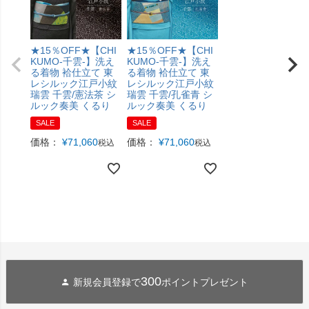
★15％OFF★【CHI
★15％OFF★【CHI
KUMO-千雲-】洗え
KUMO-千雲-】洗え
る着物 袷仕立て 東
る着物 袷仕立て 東
レシルック江戸小紋
レシルック江戸小紋
瑞雲 千雲/憲法茶 シ
瑞雲 千雲/孔雀青 シ
ルック奏美 くるり
ルック奏美 くるり
SALE
SALE
価格：
¥
71,060
価格：
¥
71,060
税込
税込
300
新規会員登録で
ポイントプレゼント