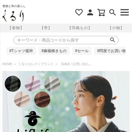
着物と和の暮らし
【着物】
【帯】
【羽織もの】
【小物】
#Tシャツ襦袢
#麻楊柳きもの
#セール
#問屋でお買い物
HOME
くるりセレクトブランド
【kifkif／お問い合わせ商品】反物＋仕立て 全5色 東レシルック小紋 細縞 お仕立て代込み くるり