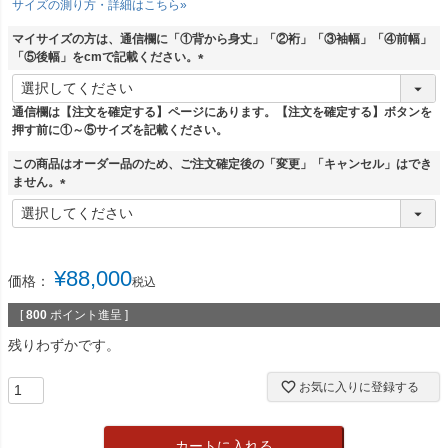
サイズの測り方・詳細はこちら»
須
)
マイサイズの方は、通信欄に「①背から身丈」「②裄」「③袖幅」「④前幅」
「⑤後幅」をcmで記載ください。
(
必
通信欄は【注文を確定する】ページにあります。【注文を確定する】ボタンを
須
押す前に①～⑤サイズを記載ください。
)
この商品はオーダー品のため、ご注文確定後の「変更」「キャンセル」はでき
ません。
(
必
須
)
¥
88,000
価格：
税込
[
800
ポイント進呈 ]
残りわずかです。
お気に入りに登録する
カートに入れる