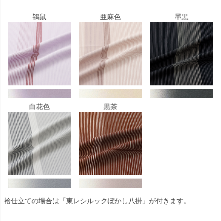
鴇鼠
亜麻色
墨黒
白花色
黒茶
袷仕立ての場合は「東レシルックぼかし八掛」が付きます。