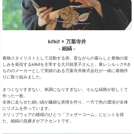
kifkif × 万葉寺井
- 細縞 -
着物スタイリストとして活動する傍、昔ながらの暮らしと着物の楽
しみを発信するkifkifを主宰する大川枝里子さんと、東レシルック®き
もののメーカーとして実績のある万葉寺井株式会社が一緒に着物作
りに取り組みました。
きつくなりすぎない、単調になりすぎない、そんな縞柄が欲しくて
作った一枚。
全体に走らせた細い縞が繊細な表情を作り、一方で色の濃淡が全体
にリズムを作っています。
スリップウェアの模様のひとつ「フェザーコーム」にヒントを得
た、細縞の息継ぎがアクセントです。