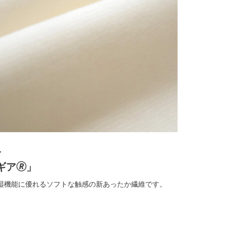
せ
ア🄬」
湿機能に優れるソフトな触感の新あったか繊維です。