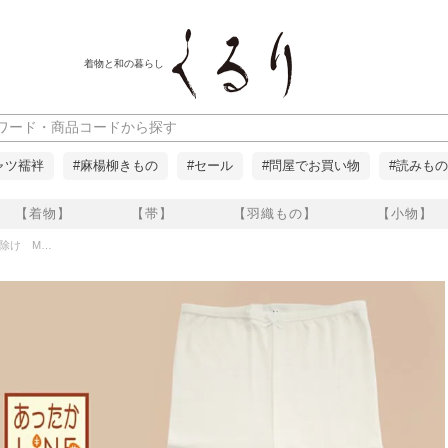
着物と和の暮らし
ャツ襦袢
#麻楊柳きもの
#セール
#問屋でお買い物
#読みもの
【着物】
【帯】
【羽織もの】
【小物】
/L/LL