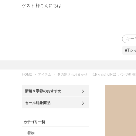
ゲスト 様こんにちは
検索
#Tシ
HOME
アイテム
冬の寒さもおまかせ！【あったかLINE】パンツ型 裾除け M
新着＆季節のおすすめ
セール対象商品
カテゴリ一覧
着物