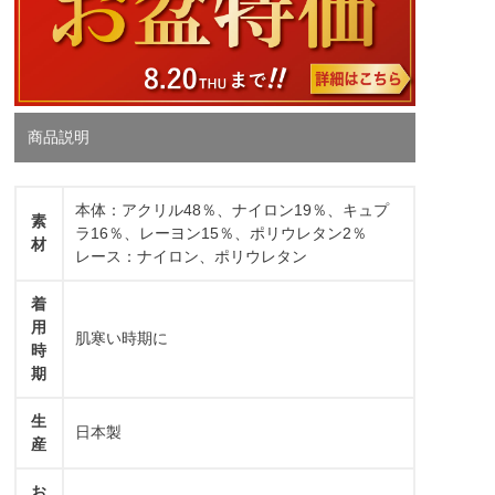
商品説明
本体：アクリル48％、ナイロン19％、キュプ
素
ラ16％、レーヨン15％、ポリウレタン2％
材
レース：ナイロン、ポリウレタン
着
用
肌寒い時期に
時
期
生
日本製
産
お