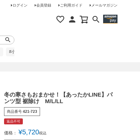
ログイン
会員登録
ご利用ガイド
メールマガジン
#小柄な方に
#レインコート
#ほめられ草履
冬の寒さもおまかせ！【あったかLINE】パ
ンツ型 裾除け M/L/LL
商品番号
421-723
返品不可
¥
5,720
価格：
税込