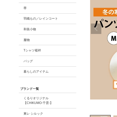
帯
羽織もの／レインコート
和装小物
履物
Tシャツ襦袢
バッグ
暮らしのアイテム
ブランド一覧
くるりオリジナル
【CHIKUMO-千雲-】
東レ シルック