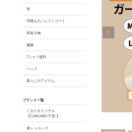
帯
羽織もの／レインコート
和装小物
履物
Tシャツ襦袢
バッグ
暮らしのアイテム
ブランド一覧
くるりオリジナル
【CHIKUMO-千雲-】
東レ シルック