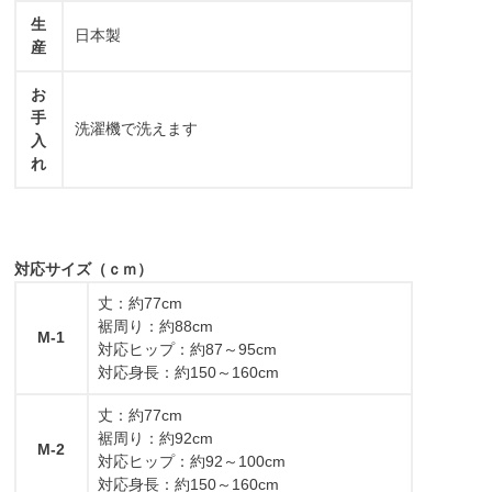
生
日本製
産
お
手
洗濯機で洗えます
入
れ
対応サイズ（ｃｍ）
丈：約77cm
裾周り：約88cm
M-1
対応ヒップ：約87～95cm
対応身長：約150～160cm
丈：約77cm
裾周り：約92cm
M-2
対応ヒップ：約92～100cm
対応身長：約150～160cm