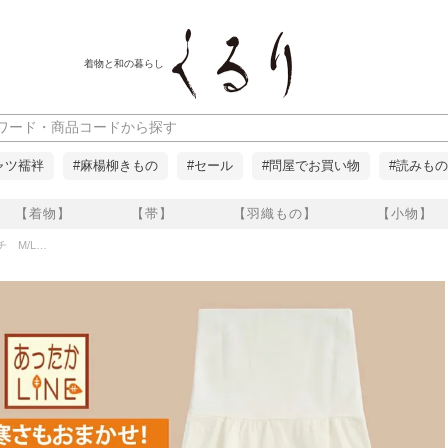
着物と和の暮らし
ャツ襦袢
#麻楊柳きもの
#セール
#問屋でお買い物
#読みもの
【着物】
【帯】
【羽織もの】
【小物】
ペチコート