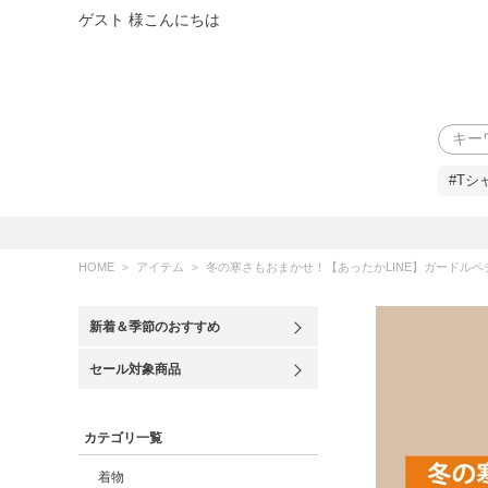
ゲスト 様こんにちは
検索
#Tシ
HOME
アイテム
冬の寒さもおまかせ！【あったかLINE】ガードルペチ M/L 裾除け 
新着＆季節のおすすめ
セール対象商品
カテゴリ一覧
着物