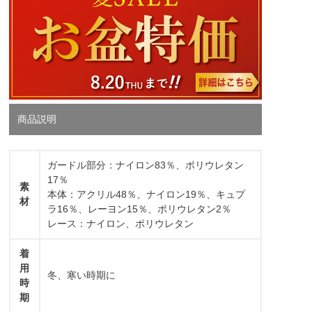
商品説明
ガードル部分：ナイロン83％、ポリウレタン
17％
素
本体：アクリル48％、ナイロン19％、キュプ
材
ラ16％、レーヨン15％、ポリウレタン2％
レース：ナイロン、ポリウレタン
着
用
冬、寒い時期に
時
期