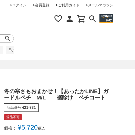
ログイン
会員登録
ご利用ガイド
メールマガジン
#小柄な方に
#レインコート
#ほめられ草履
冬の寒さもおまかせ！【あったかLINE】ガ
ードルペチ M/L 裾除け ペチコート
商品番号
421-731
返品不可
¥
5,720
価格：
税込