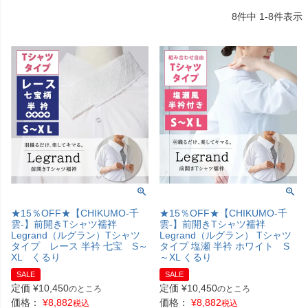
8
件中
1
-
8
件表示
★15％OFF★【CHIKUMO-千
★15％OFF★【CHIKUMO-千
雲-】前開きTシャツ襦袢
雲-】前開きTシャツ襦袢
Legrand（ルグラン）Tシャツ
Legrand（ルグラン） Tシャツ
タイプ レース 半衿 七宝 S～
タイプ 塩瀬 半衿 ホワイト S
XL くるり
～XL くるり
SALE
SALE
定価
¥
10,450
定価
¥
10,450
のところ
のところ
価格：
¥
8,882
価格：
¥
8,882
税込
税込