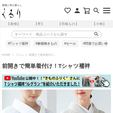
着物と和の暮らし
【着物】
【帯】
【羽織もの】
【小物】
#Tシャツ襦袢
#麻楊柳きもの
#セール
#問屋でお買い物
HOME
コラム
前開きで簡単着付け！Tシャツ襦袢
前開きで簡単着付け！Tシャツ襦袢