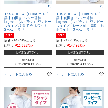
★15％OFF★【CHIKUMO-千
★15％OFF★【CHIKUMO-千
雲-】前開きTシャツ襦袢
雲-】前開きTシャツ襦袢
Legrand（ルグラン） ワンピー
Legrand（ルグラン） ワンピー
スタイプ 塩瀬 半衿 ホワイト
スタイプ レース袖 塩瀬 半衿
S～XL くるり
ホワイト S～XL くるり
SALE
SALE
定価
¥
14,850
定価
¥
17,050
のところ
のところ
価格：
¥
12,622
価格：
¥
14,492
税込
税込
販売開始前です。
販売開始前です。
販売期間
販売期間
2026/08/06 19:00
〜
2026/08/06 19:00
〜
カートに入れる
カートに入れる