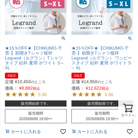
★15％OFF★【CHIKUMO-千
★15％OFF★【CHIKUMO-千
雲-】前開きTシャツ襦袢
雲-】前開きTシャツ襦袢
Legrand（ルグラン）Tシャツ
Legrand（ルグラン） ワンピー
タイプ 絽衿 夏用 ホワイト S～
スタイプ 絽衿 夏用 ホワイト S
XL
～XL
SALE
SALE
定価
¥
10,450
定価
¥
14,850
のところ
のところ
価格：
¥
8,882
価格：
¥
12,622
税込
税込
5.00
5.00
販売開始前です。
販売開始前です。
販売期間
販売期間
カートへ
2026/08/06 19:00
〜
2026/08/06 19:00
〜
カートに入れる
カートに入れる