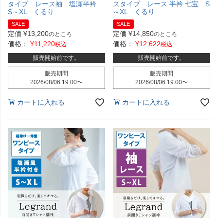
タイプ レース袖 塩瀬半衿
スタイプ レース 半衿 七宝 S
S～XL くるり
～XL くるり
SALE
SALE
定価
¥
13,200
定価
¥
14,850
のところ
のところ
価格：
¥
11,220
価格：
¥
12,622
税込
税込
販売開始前です。
販売開始前です。
販売期間
販売期間
2026/08/06 19:00
〜
2026/08/06 19:00
〜
カートに入れる
カートに入れる