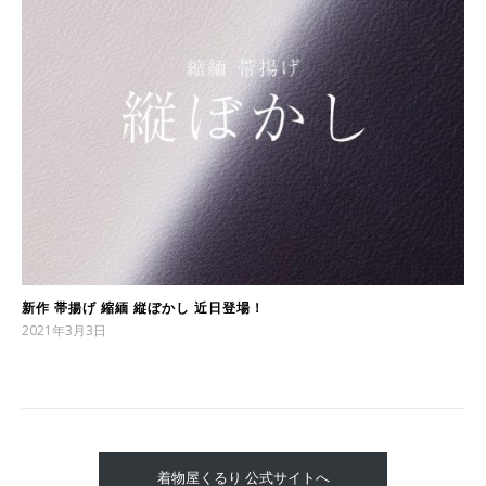
新作 帯揚げ 縮緬 縦ぼかし 近日登場！
2021年3月3日
着物屋くるり 公式サイトへ