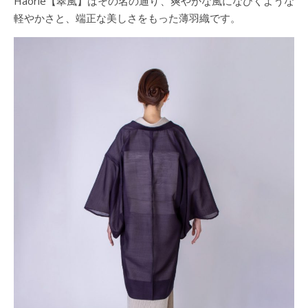
Haorie【翠風】はその名の通り、爽やかな風になびくような
軽やかさと、端正な美しさをもった薄羽織です。