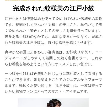
完成された紋様美の江戸小紋
江戸小紋とは伊勢型紙を使って染め上げられた伝統柄の着物
です。規則正しく並んだ「文様」の美しさと、単色だけで潔
く染められた「染色」としての美しさを併せ持っています。
幾多ある小紋柄のなかでも、余計な要素が一切なく、完成さ
れた紋様美の江戸小紋は、特別な風格を感じさせます。
爽やかな初夏にふさわしい群青色は、お顔映りが良く、コー
ディネートがしやすくて着回しの効く定番カラー。 これか
らお着物を始めようという方にオススメしたい色です。
一つ紋を付ければ色無地と同じように準礼装として着用する
ことができます。帯を変えることでカジュアルからフォーマ
ルまで、幅広くお使い頂ける「江戸小紋」は、一枚は持って
いたい着物ファンにとってのマスト・アイテムです。