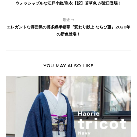
ウォッシャブルな江戸小紋/単衣【鮫】若草色 が近日登場！
最近
エレガントな雰囲気の博多織半幅帯『変わり献上 ならび藤』2020年
の新色登場！
YOU MAY ALSO LIKE