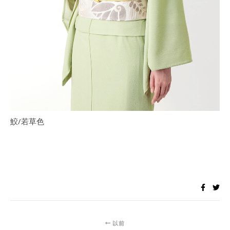
鮫/若草色
以前