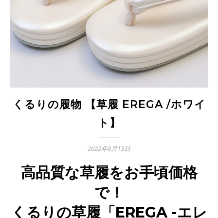
くるりの履物 【草履 EREGA /ホワイ
ト】
2022年8月13日
高品質な草履をお手頃価格
で！
くるりの草履「EREGA -エレ