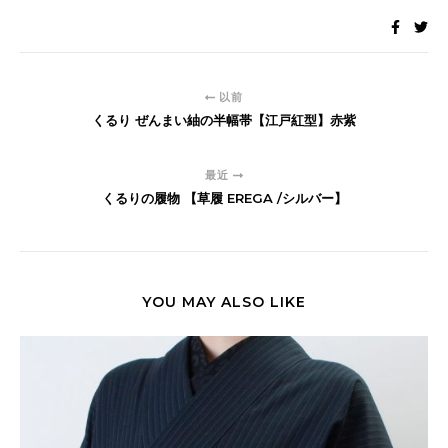
以前
くるり ぜんまい紬の半幅帯【江戸紅型】赤紫
最近
くるりの履物 【草履 EREGA /シルバー】
YOU MAY ALSO LIKE