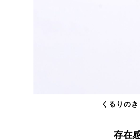
くるりのきも
存在